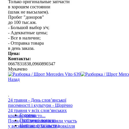
Только оригинальные запчасти
в хорошем состоянии
(шлак не высылаем).
Пробег "доноров"
до 100 тыс.км.
- Большой выбор з/ч;
- Адекватные цены;
- Все в наличии;
- Отправка товара
в день заказа.
Цена:
Контакты:
0667831838,0960890347
Мукачевo
Назад
.
24 травня - День слов’янської
писемності і культури - Щорічно
24 травня у всіх слов’янських
Головна
країнах урочисто...
Політичні новини
Понад 600 мукачівців взяли участь
Новини суспільства
у весняній акції За чисте довкілля