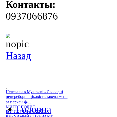
Контакты:
0937066876
Назад
.
Нелегали в Мукачеві - Сьогодні
непереборна цікавість завела мене
за паркан �...
Головна
МИТРОПОЛИТ
БОРИСПІЛЬСЬКИЙ,
КЕРУЮЧИЙ СПРАВАМИ