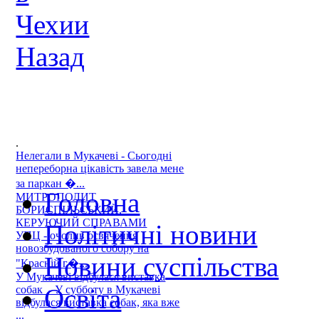
Назад
.
Нелегали в Мукачеві - Сьогодні
непереборна цікавість завела мене
за паркан �...
Головна
МИТРОПОЛИТ
БОРИСПІЛЬСЬКИЙ,
КЕРУЮЧИЙ СПРАВАМИ
Політичні новини
УПЦ - очолив освячення
новозбудованого собору на
Новини суспільства
"Красній г�...
У Мукачеві відбулася виставка
собак - У субботу в Мукачеві
Освіта
відбулася виставка собак, яка вже
...