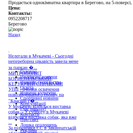
Продається однокімнатна квартира в Берегово, на 5-поверсі,
Цена:
Контакты:
0952208717
Берегово
Назад
.
Нелегали в Мукачеві - Сьогодні
непереборна цікавість завела мене
за паркан �...
Головна
МИТРОПОЛИТ
Політичні новини
БОРИСПІЛЬСЬКИЙ,
Новини суспільства
КЕРУЮЧИЙ СПРАВАМИ
Освіта
УПЦ - очолив освячення
Новини культури
новозбудованого собору на
Спортивні новини
"Красній г�...
Консультації
У Мукачеві відбулася виставка
Глас народу!
собак - У субботу в Мукачеві
Контакти
відбулася виставка собак, яка вже
Про сайт
...
Дошка оголошень
За підтримки ЄС в Закарпатській
Реклама