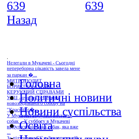
Назад
.
Нелегали в Мукачеві - Сьогодні
непереборна цікавість завела мене
за паркан �...
Головна
МИТРОПОЛИТ
БОРИСПІЛЬСЬКИЙ,
КЕРУЮЧИЙ СПРАВАМИ
Політичні новини
УПЦ - очолив освячення
новозбудованого собору на
Новини суспільства
"Красній г�...
У Мукачеві відбулася виставка
собак - У субботу в Мукачеві
Освіта
відбулася виставка собак, яка вже
...
За підтримки ЄС в Закарпатській