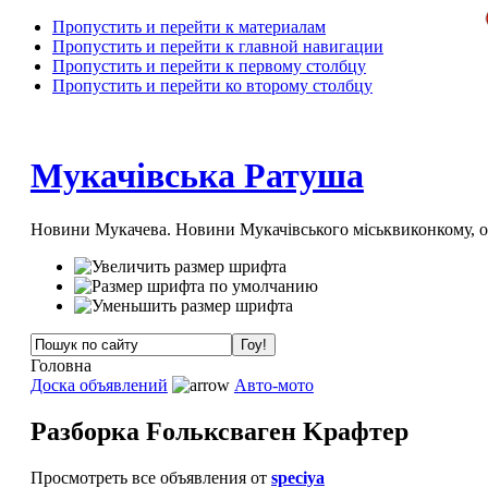
Пропустить и перейти к материалам
Пропустить и перейти к главной навигации
Пропустить и перейти к первому столбцу
Пропустить и перейти ко второму столбцу
Мукачівська Ратуша
Новини Мукачева. Новини Мукачівського міськвиконкому, 
Головна
Доска объявлений
Авто-мото
Pазборка Fольксваген Kрафтер
Просмотреть все объявления от
speciya