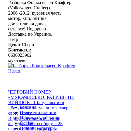
Разборка Фольксваген Крафтер
(Volkswagen Crafter) с
2006 -2012: кузовная часть,
мотор, кпп, оптика,
двигатели, ходовая,
есть все! Недорого.
Доставка по Украине.
Петр
Цена:
10 грн.
Контакты:
0636023902
мукачево
Назад
.
ЧЕРГОВИЙ НОМЕР
«МУКАЧІВСЬКОЇ РАТУШІ» НЕ
ВИЙШОВ - Шанувальники
Головна
«Ратуші» запитували у четвер
Політичні новини
свою газету...
Новини суспільства
Відбулось новоосвячення
Освіта
кафедрального собору - 28
Новини культури
вересня 2013 року, після