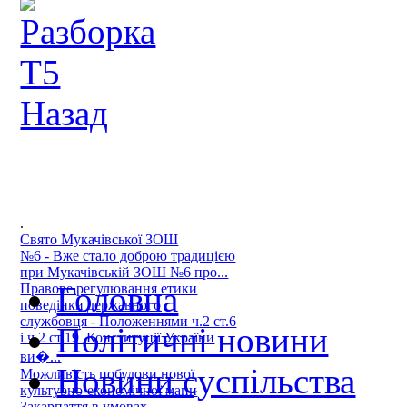
Назад
.
Свято Мукачівської ЗОШ
№6 - Вже стало доброю традицією
при Мукачівській ЗОШ №6 про...
Головна
Правове регулювання етики
поведінки державного
службовця - Положеннями ч.2 ст.6
Політичні новини
і ч.2 ст.19 Конституції України
ви�...
Новини суспільства
Можливість побудови нової
культурно-економічної мапи
Закарпаття в умовах