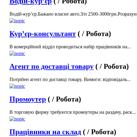
Водій-кур’єр
( / Робота)
Водій-кур’єр.Бажано власне авто.З/п 2500-3000грн.Розрахуно
Кур’єр-консультант
( / Робота)
В комерційний відділ проводиться набір працівників на...
Агент по доставці товару
( / Робота)
Потрібен агент по доставці товару. Вимоги: відповідаль...
Промоутер
( / Робота)
В торговую фирму требуются промоутеры на раздачу, раск...
Працівники на склад
( / Робота)