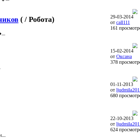
29-03-2014
ников
( / Робота)
от
call111
161 просмотр
...
15-02-2014
от
Оксана
378 просмотр
.
01-11-2013
от
ljudmila20
680 просмотр
22-10-2013
от
ljudmila20
624 просмотр
...