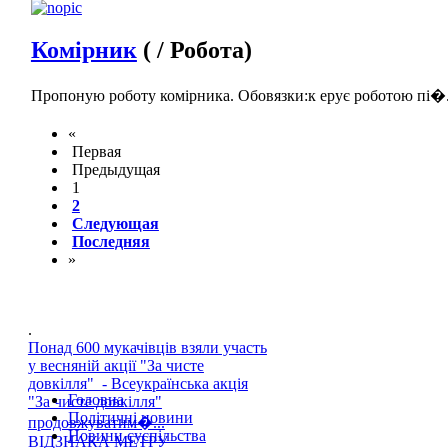
Комірник
( / Робота)
Пропоную роботу комірника. Обовязки:к ерує роботою пі�.
«
Первая
Предыдущая
1
2
Следующая
Последняя
»
.
Понад 600 мукачівців взяли участь
у весняній акції "За чисте
довкілля" - Всеукраїнська акція
Головна
"За чисте довкілля"
Політичні новини
продовжуватим�...
Новини суспільства
ВІДЗНАКА МЕТРУ