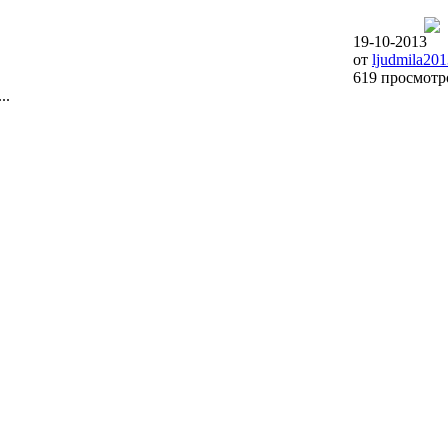
19-10-2013
от
ljudmila20
619 просмотр
..