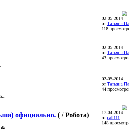
.
02-05-2014
от
Татьяна П
118 просмотр
02-05-2014
от
Татьяна П
43 просмотро
.
02-05-2014
от
Татьяна П
44 просмотро
...
17-04-2014
льша) официально.
( / Робота)
от
call111
148 просмотр
�...