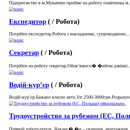
Підприємство в м.Мукачево прийме на роботу помічника м..
Експедитор
( / Робота)
Потрібен експедитор.Робота з накладними, супроводженн...
Секретар
( / Робота)
Потрібен на роботу секретар.Обов’язки:п� �ийом дзвінкі..
Водій-кур’єр
( / Робота)
Водій-кур’єр.Бажано власне авто.З/п 2500-3000грн.Розрахуно
Трудоустройство за рубежом (ЕС, По
Прямой работодатель. Ваканс� �и – сварщик, монтажник. 