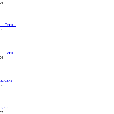
ов
ич Тетяна
ов
ич Тетяна
ов
авловна
ов
авловна
ов