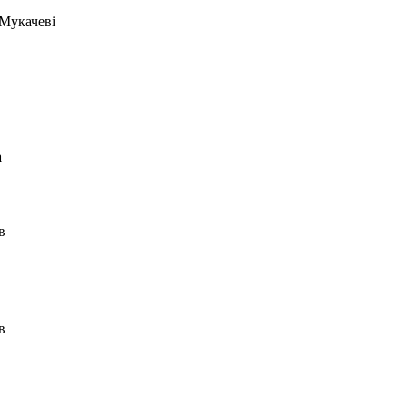
 Мукачеві
а
в
в