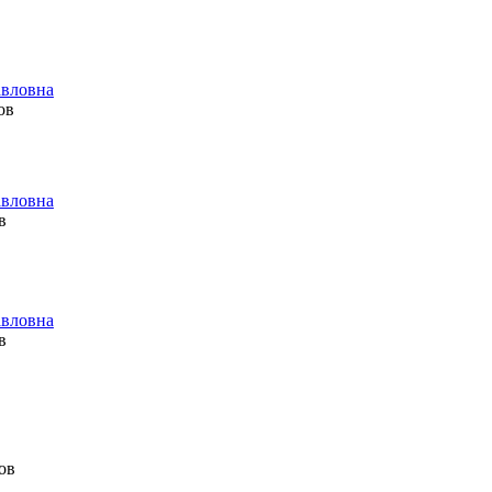
авловна
ов
авловна
в
авловна
в
ов