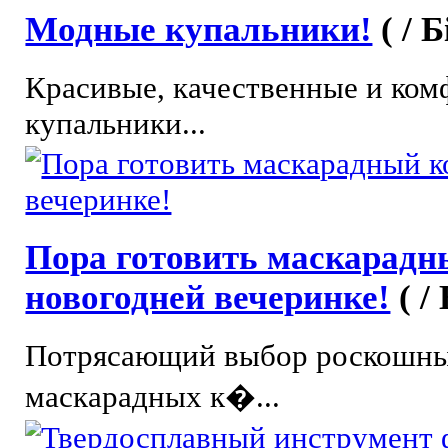
Модные купальники!
( / 
Красивые, качественные и ко
купальники...
Пора готовить маскарадн
новогодней вечеринке!
( /
Потрясающий выбор роскошны
маскарадных к�...