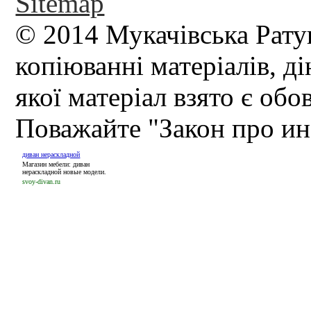
Sitemap
© 2014 Мукачівська Рату
копіюванні матеріалів, д
якої матеріал взято є обо
Поважайте "Закон про и
диван нераскладной
Магазин мебели: диван
нераскладной новые модели.
svoy-divan.ru