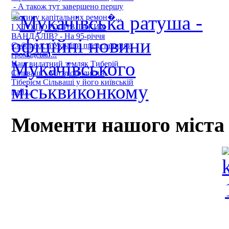
- А також тут завершено першу
частину капітальних ремон�...
І ХТО ПОРОДИВ ТАКИХ
ВАНДАЛІВ? - На 95-річчя
Соборності України представники
громадсько...
Наш видатний земляк Тиберій
Сільваші - Ми зустрілися з
Тіберієм Сільваші у його київській
май...
Моменти нашого міста