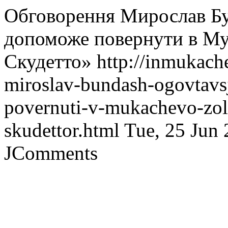
Обговорення Мирослав Бун
допоможе повернути в Мук
Скудетто»
http://inmukach
miroslav-bundash-ogovtavs
povernuti-v-mukachevo-zol
skudettor.html
Tue, 25 Jun
JComments