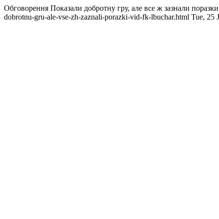
Обговорення Показали добротну гру, але все ж зазнали поразк
dobrotnu-gru-ale-vse-zh-zaznali-porazki-vid-fk-lbuchar.html
Tue, 25 