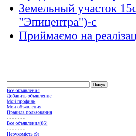
Земельный участок 15
"Эпицентра")-с
Приймаємо на реалізац
Все объявления
Добавить объявление
Мой профиль
Мои объявления
Правила пользования
- - - - - - -
Все объявления(86)
- - - - - - -
Нерухомість (9)