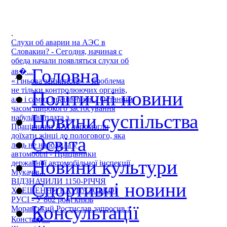
.
Слухи об аварии на АЭС в
Словакии? - Сегодня, начиная с
обеда начали появляться слухи об
Головна
ав�...
«Тіньова зайнятість» – проблема
не тільки контролюючих органів,
Політичні новини
але і самих працівників - Останнім
часом широкого застосування
Новини суспільства
набула виплата з...
Працівники ДАІ допомогли
доїхати жінці до пологового, яка
Освіта
ледь не народила у
автомобілі - Працівники
Новини культури
державної автомобільної інспекції
Мукачів...
ВІДЗНАЧИЛИ 1150-РІЧЧЯ
Спортивні новини
ХРЕЩЕННЯ КАРПАТСЬКОЇ
РУСІ - У 862 році князь
Консультації
Моравський Ростислав запросив з
Конста�...