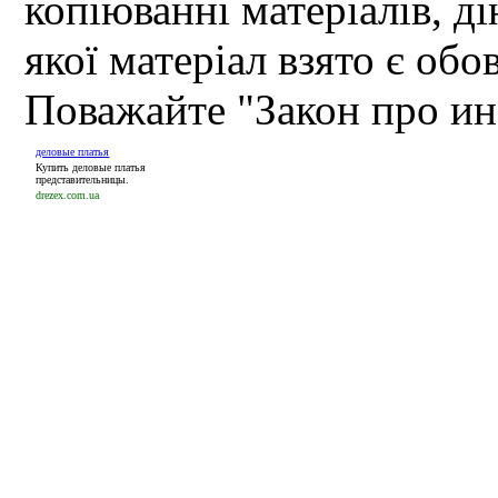
копіюванні матеріалів, д
якої матеріал взято є обо
Поважайте "Закон про и
деловые платья
Купить деловые платья
представительницы.
drezex.com.ua