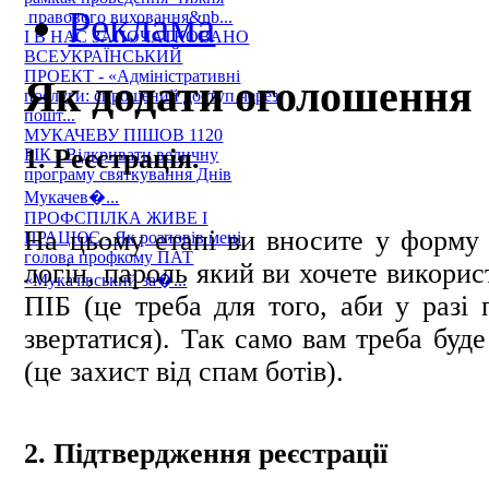
Реклама
правового виховання&nb...
І В НАС ЗАПОЧАТКОВАНО
ВСЕУКРАЇНСЬКИЙ
ПРОЕКТ - «Адміністративні
Як додати оголошення
послуги: спрощений доступ через
пошт...
МУКАЧЕВУ ПІШОВ 1120
1. Реєстрація.
РІК - Відкривати величну
програму святкування Днів
Мукачев�...
ПРОФСПІЛКА ЖИВЕ І
На цьому етапі ви вносите у форму с
ПРАЦЮЄ - Як розповів мені
голова профкому ПАТ
логін, пароль який ви хочете використ
«Мукачівський за�...
ПІБ (це треба для того, аби у разі 
звертатися). Так само вам треба буд
(це захист від спам ботів).
2. Підтвердження реєстрації