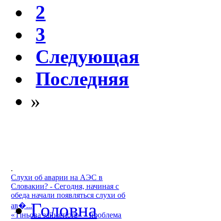
2
3
Следующая
Последняя
»
.
Слухи об аварии на АЭС в
Словакии? - Сегодня, начиная с
обеда начали появляться слухи об
Головна
ав�...
«Тіньова зайнятість» – проблема