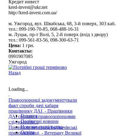
Кредит инвест
kred-invest@ukr.net
http://kred-invest.com.ua/
м. Ужгород, вул. Швабська, 68, 3-й поверх, 303 каб.
тел.: 099-190-70-85, 068-488-16-31
м. Луцьк, пр-т Волі, 5, 2-й поверх (вхід з двору)
тел.: 099-561-83-56, 098-300-63-71
Цена:
1 грн.
Контакты:
0991907085
Ужгород
Назад
Loading...
.
Правоохоронці задокументували
факт спроби дачі хабаря
працівнику ДАІ - Працівники
Головна
ДАІ спільно з правоохоронцями
Політичні новини
слідчо-опера...
Новини суспільства
Привітали ветерана і мукачівські
Освіта
правоохоронці - Ветерану Великої