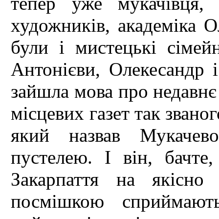
тепер уже мукачівця, 
художників, академіка О
були і мистецькі сімей
Антонієви, Олекесандр 
зайшла мова про недавнє 
місцевих газет так звано
який назвав Мукачево
пустелею. І він, бачте
Закарпаття на якісно
посмішкою сприймают