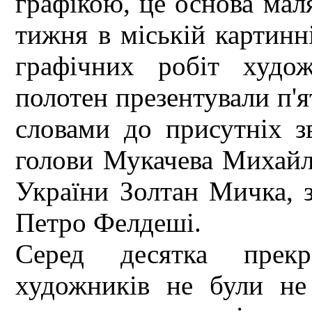
графікою, це основа мал
тижня в міській картинні
графічних робіт худо
полотен презентували п'я
словами до присутніх з
голови Мукачева Михай
України Золтан Мичка, 
Петро Фелдеші.
Серед десятка прекр
художників не були н