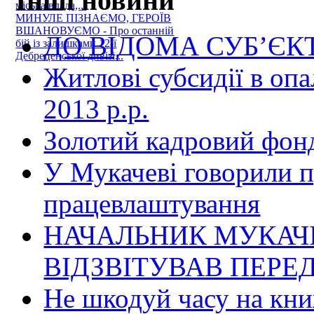
Інші новини
міська влада,...
МИНУЛЕ ПІЗНАЄМО, ГЕРОЇВ
ВШАНОВУЄМО - Про останній
ДО ВІДОМА СУБ’Є
бій із залишками 12-ї
Дебреценської дивізі...
Житлові субсидії в оп
2013 р.р.
Золотий кадровий фон
У Мукачеві говорили п
працевлаштування
НАЧАЛЬНИК МУКАЧІ
ВІДЗВІТУВАВ ПЕРЕ
Не шкодуй часу на кн