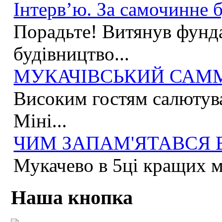
Інтерв’ю. За самочинне б
Порадьте! Витянув фунда
будівництво...
МУКАЧІВСЬКИЙ САММІ
Високим гостям салютува
Міні...
ЧИМ ЗАПАМ'ЯТАВСЯ ВА
Мукачево в 5ці кращих мі
Наша кнопка