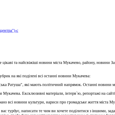
центра")-с
е цікаві та найсвіжіші новини міста Мукачево, району, новини З
убрик на які поділені всі останні новини Мукачева:
івська Ратуша", які мають політичний напрямок. Останні новини м
ни Мукачева. Ексклюзивні матеріали, інтерв`ю, репортажі на сайті.
брано всі новини культури, нариси про громадське життя міста Му
о вас турбує, написати те чим ви хочете поділитися з іншими, з