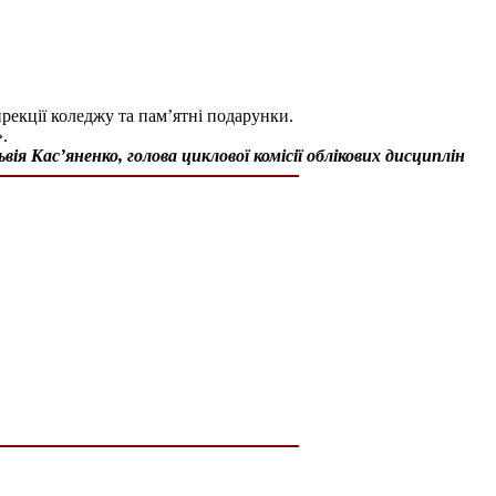
рекції коледжу та пам’ятні подарунки.
».
ьвія Кас’яненко, голова циклової комісії облікових дисциплін