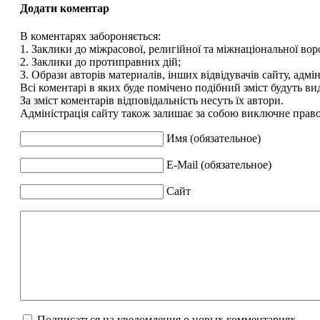
Додати коментар
В коментарях забороняється:
1. Заклики до міжрасової, религійної та міжнаціональної вор
2. Заклики до протиправних дій;
3. Образи авторів материалів, інших відвідувачів сайту, адмін
Всі коментарі в яких буде помічено подібний зміст будуть ви
За зміст коментарів відповідальність несуть їх автори.
Адміністрація сайту також залишає за собою виключне право 
Имя (обязательное)
E-Mail (обязательное)
Сайт
Подписаться на уведомления о новых комментариях