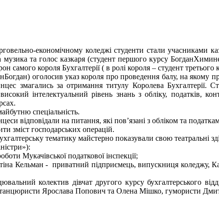
говельно-економічному коледжі студенти стали учасниками казк
а музика та голос казкаря (студент першого курсу БогданХиминец
трон самого короля Бухгалтерії ( в ролі короля – студент третьог
нБогдан) оголосив указ короля про проведення балу, на якому пр
инцес змагались за отримання титулу Королева Бухгалтерії. Ст
високий інтелектуальний рівень знань з обліку, податків, кон
рсах.
майбутню спеціальність.
еси відповідали на питання, які пов’язані з обліком та податка
ити зміст господарських операцій.
ухгалтерську тематику майстерно показували свою театральні зді
ністри»):
роботи Мукачівської податкової інспекції;
тіна Кельман - приватний підприємець, випускниця коледжу, Ка
вальний колектив дівчат другого курсу бухгалтерського відді
я, танцюристи Ярослава Попович та Олена Мішко, гумористи Дми