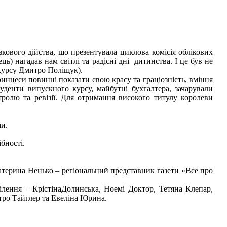
ового дійства, що презентувала циклова комісія облікових
ь) нагадав нам світлі та радісні дні дитинства. І це був не
о курсу Дмитро Поліщук).
инцеси повинні показати свою красу та граціозність, вміння
уденти випускного курсу, майбутні бухгалтера, зачарували
тролю та ревізії. Для отримання високого титулу королеви
ми.
бності.
терина Ненько – регіональний представник газети «Все про
лення – КрістінаДолинська, Ноемі Доктор, Тетяна Клепар,
тро Тайглер та Евеліна Юрина.