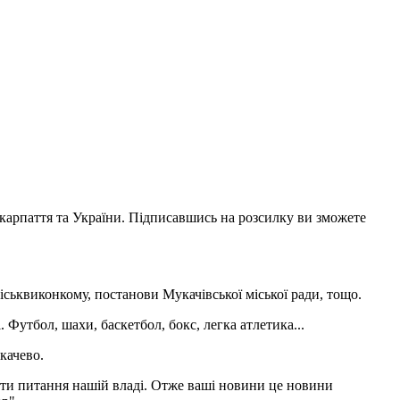
акарпаття та України. Підписавшись на розсилку ви зможете
іськвиконкому, постанови Мукачівської міської ради, тощо.
 Футбол, шахи, баскетбол, бокс, легка атлетика...
качево.
адати питання нашій владі. Отже ваші новини це новини