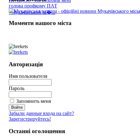
ПРАЦЮЄ - Як розповів мені
голова профкому ПАТ
«Мукачівський за�...
Моменти нашого міста
Авторизація
Имя пользователя
Пароль
Запомнить меня
Забыли данные входа на сайт?
Зарегистрируйтесь!
Останні оголошення