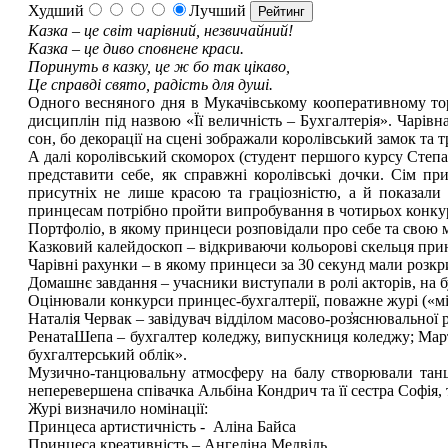
Худший
Лучший
Казка – це світ чарівний, незвичайний!
Казка – це диво сповнене краси.
Поринуть в казку, це ж бо так цікаво,
Це справді свято, радість для душі.
Одного весняного дня в Мукачівському кооперативному тор
дисциплін під назвою «Її величність – Бухгалтерія». Чарівн
сон, бо декорації на сцені зображали королівський замок та 
А далі королівський скоморох (студент першого курсу Степа
представити себе, як справжні королівські дочки. Сім пр
присутніх не лише красою та граціозністю, а й показали 
принцесам потрібно пройти випробування в чотирьох конку
Портфоліо, в якому принцеси розповідали про себе та свою 
Казковий калейдоскоп – відкриваючи кольорові скельця принц
Чарівні рахунки – в якому принцеси за 30 секунд мали розкр
Домашнє завдання – учасники виступали в ролі акторів, на б
Оцінювали конкурси принцес-бухгалтерії, поважне журі («мі
Наталія Червак – завідувач відділом масово-роз̓яснювальної 
РенатаШепа – бухгалтер коледжу, випускниця коледжу; Мар
бухгалтерський облік».
Музично-танцювальну атмосферу на балу створювали танцю
неперевершена співачка Альбіна Кондрич та її сестра Софі
Журі визначило номінації:
Принцеса артистичність - Аліна Байса
Принцеса креативність – Ангеліна Медвідь