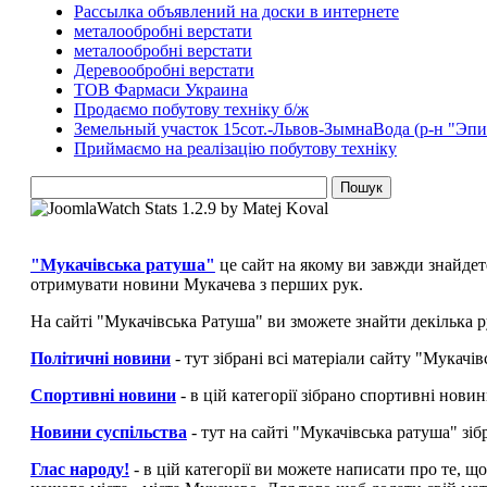
Рассылка объявлений на доски в интернете
металообробні верстати
металообробні верстати
Деревообробні верстати
ТОВ Фармаси Украина
Продаємо побутову техніку б/ж
Земельный участок 15сот.-Львов-ЗымнаВода (р-н "Эпи
Приймаємо на реалізацію побутову техніку
"Мукачівська ратуша"
це сайт на якому ви завжди знайдет
отримувати новини Мукачева з перших рук.
На сайті "Мукачівська Ратуша" ви зможете знайти декілька р
Політичні новини
- тут зібрані всі матеріали сайту "Мукач
Спортивні новини
- в цій категорії зібрано спортивні нови
Новини суспільства
- тут на сайті "Мукачівська ратуша" зі
Глас народу!
- в цій категорії ви можете написати про те, щ