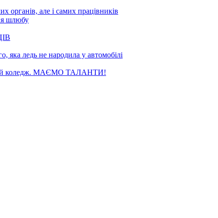
х органів, але і самих працівників
ня шлюбу
ЦІВ
, яка ледь не народила у автомобілі
чний коледж. МАЄМО ТАЛАНТИ!