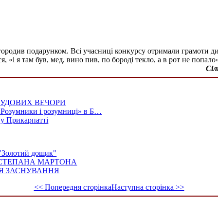
ородив подарунком. Всі учасниці конкурсу отримали грамоти ди
я, «і я там був, мед, вино пив, по бороді текло, а в рот не попало
Сіл
ЧУДОВИХ ВЕЧОРИ
 «Розумники і розумниці» в Б…
 у Прикарпатті
 "Золотий дощик"
 СТЕПАНА МАРТОНА
НЯ ЗАСНУВАННЯ
<< Попередня сторінка
Наступна сторінка >>