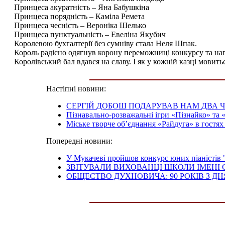
Принцеса акуратність – Яна Бабушкіна
Принцеса порядність – Каміла Ремета
Принцеса чесність – Вероніка Шелько
Принцеса пунктуальність – Евеліна Якубич
Королевою бухгалтерії без сумніву стала Неля Шпак.
Король радісно одягнув корону переможниці конкурсу та наг
Королівський бал вдався на славу. І як у кожній казці мовитьс
Настіпні новини:
СЕРГІЙ ДОБОШ ПОДАРУВАВ НАМ ДВА 
Пізнавально-розважальні ігри «Пізнайко» та
Міське творче об’єднання «Райдуга» в гостях
Попередні новини:
У Мукачеві пройшов конкурс юних піаністів
ЗВІТУВАЛИ ВИХОВАНЦІ ШКОЛИ ІМЕНІ
ОБЩЕСТВО ДУХНОВИЧА: 90 РОКІВ З Д