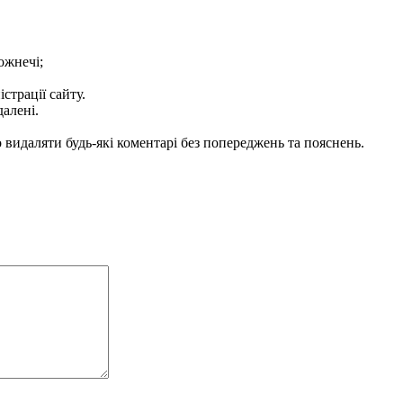
ожнечі;
істрації сайту.
далені.
видаляти будь-які коментарі без попереджень та пояснень.