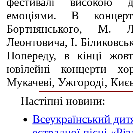
фестивалі високою д
емоціями. В концер
Бортнянського, М. 
Леонтовича, І. Біликовсь
Попереду, в кінці жов
ювілейні концерти хо
Мукачеві, Ужгороді, Києв
Настіпні новини:
Всеукраїнський дит
естрадної пісні «Рі