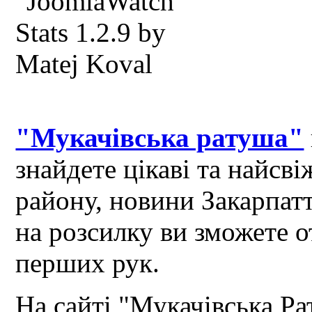
"Мукачівська ратуша"
знайдете цікаві та найсв
району, новини Закарпат
на розсилку ви зможете 
перших рук.
На сайті "Мукачівська Ра