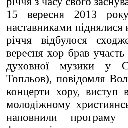
річчя з часу свого заснув
15 вересня 2013 року
наставниками піднялися н
річчя відбулося сход
вересня хор брав участ
духовної музики у С
Топльов), повідомля Во
концерти хору, виступ в
молодіжному християнс
наповнили програму 