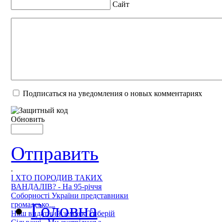
Сайт
Подписаться на уведомления о новых комментариях
Обновить
Отправить
.
І ХТО ПОРОДИВ ТАКИХ
ВАНДАЛІВ? - На 95-річчя
Соборності України представники
Головна
громадсько...
Наш видатний земляк Тиберій