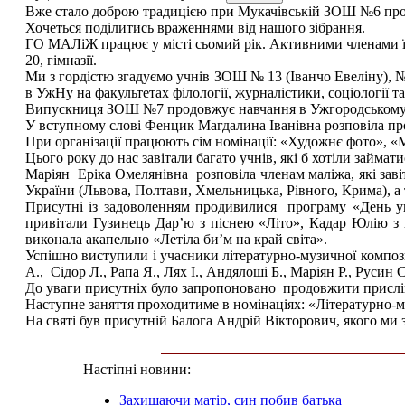
Вже стало доброю традицією при Мукачівській ЗОШ №6 пров
Хочеться поділитись враженнями від нашого зібрання.
ГО МАЛіЖ працює у місті сьомий рік. Активними членами її бу
20, гімназії.
Ми з гордістю згадуємо учнів ЗОШ № 13 (Іванчо Евеліну), №
в УжНу на факультетах філології, журналістики, соціології та
Випускниця ЗОШ №7 продовжує навчання в Ужгородському му
У вступному слові Фенцик Магдалина Іванівна розповіла про
При організації працюють сім номінації: «Художнє фото», 
Цього року до нас завітали багато учнів, які б хотіли займа
Маріян Еріка Омелянівна розповіла членам маліжа, які заві
України (Львова, Полтави, Хмельницька, Рівного, Крима), а 
Присутні із задоволенням продивилися програму «День укр
привітали Гузинець Дар’ю з піснею «Літо», Кадар Юлію з
виконала акапельно «Летіла би’м на край світа».
Успішно виступили і учасники літературно-музичної композ
А., Сідор Л., Рапа Я., Лях І., Андялоші Б., Маріян Р., Русин С
До уваги присутніх було запропоновано продовжити прислів’
Наступне заняття проходитиме в номінаціях: «Літературно-му
На святі був присутній Балога Андрій Вікторович, якого ми 
Настіпні новини:
Захищаючи матір, син побив батька