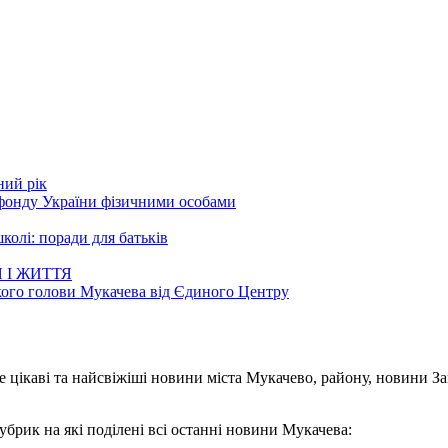
ний рік
 фонду України фізичними особами
колі: поради для батьків
 І ЖИТТЯ
кого голови Мукачева від Єдиного Центру
е цікаві та найсвіжіші новини міста Мукачево, району, новини З
убрик на які поділені всі останні новини Мукачева: