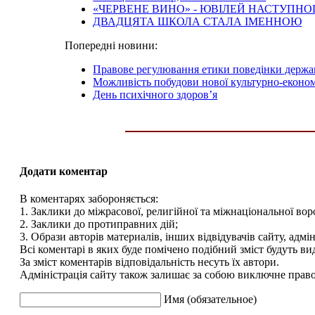
«ЧЕРВЕНЕ ВИНО» - ЮВІЛЕЙ НАСТУПНО
ДВАДЦЯТА ШКОЛА СТАЛА ІМЕННОЮ
Попередні новини:
Правове регулювання етики поведінки держ
Можливість побудови нової культурно-еконо
День психічного здоров’я
Додати коментар
В коментарях забороняється:
1. Заклики до міжрасової, религійної та міжнаціональної вор
2. Заклики до протиправних дій;
3. Образи авторів материалів, інших відвідувачів сайту, адмін
Всі коментарі в яких буде помічено подібний зміст будуть ви
За зміст коментарів відповідальність несуть їх автори.
Адміністрація сайту також залишає за собою виключне право 
Имя (обязательное)