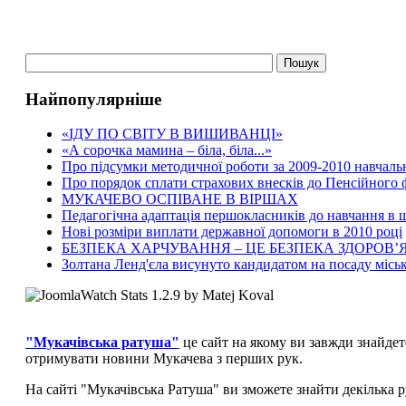
Найпопулярніше
«ІДУ ПО СВІТУ В ВИШИВАНЦІ»
«А сорочка мамина – біла, біла...»
Про підсумки методичної роботи за 2009-2010 навчаль
Про порядок сплати страхових внесків до Пенсійного
МУКАЧЕВО ОСПІВАНЕ В ВІРШАХ
Педагогічна адаптація першокласників до навчання в ш
Нові розміри виплати державної допомоги в 2010 році
БЕЗПЕКА ХАРЧУВАННЯ – ЦЕ БЕЗПЕКА ЗДОРОВ’Я
Золтана Ленд'єла висунуто кандидатом на посаду місь
"Мукачівська ратуша"
це сайт на якому ви завжди знайдет
отримувати новини Мукачева з перших рук.
На сайті "Мукачівська Ратуша" ви зможете знайти декілька р