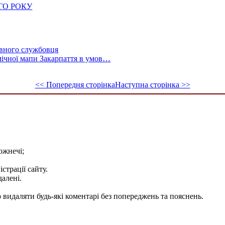
ГО РОКУ
авного службовця
мічної мапи Закарпаття в умов…
<< Попередня сторінка
Наступна сторінка >>
ожнечі;
істрації сайту.
далені.
видаляти будь-які коментарі без попереджень та пояснень.