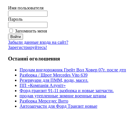
Имя пользователя
Пароль
Запомнить меня
Забыли данные входа на сайт?
Зарегистрируйтесь!
Останні оголошення
Продам внедорожник Грейт Вол Ховер 07г. после дтп
Разборка / Шрот Mercedes Vito 639
Резервуари для ПММ, води, масел.
ПП «Компанія Алуніт»
Форд-транзит 91-11 разборка и новые запчасти.
продав утепленные зимние военные штаны
Разборка Мерседес Вито
Aвтозапчасти для Форд Tранзит новые