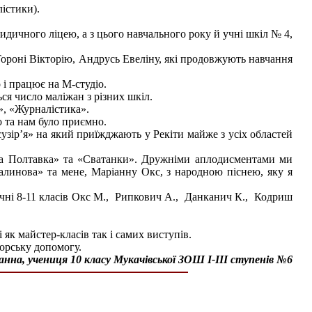
істики).
ридичного ліцею, а з цього навчального року й учні шкіл № 4,
Тороні Вікторію, Андрусь Евеліну, які продовжують навчання
і працює на М-студіо.
ся число маліжан з різних шкіл.
», «Журналістика».
о та нам було приємно.
узір’я» на який приїжджають у Рекіти майже з усіх областей
алка Полтавка» та «Сватанки». Дружніми аплодисментами ми
линова» та мене, Маріанну Окс, з народною піснею, яку я
учні 8-11 класів Окс М., Рипкович А., Данканич К., Кодриш
 як майстер-класів так і самих виступів.
сорську допомогу.
анна, учениця 10 класу Мукачівської ЗОШ І-ІІІ ступенів №6