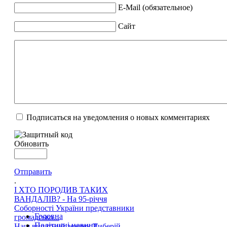
E-Mail (обязательное)
Сайт
Подписаться на уведомления о новых комментариях
Обновить
Отправить
.
І ХТО ПОРОДИВ ТАКИХ
ВАНДАЛІВ? - На 95-річчя
Соборності України представники
Головна
громадсько...
Політичні новини
Наш видатний земляк Тиберій