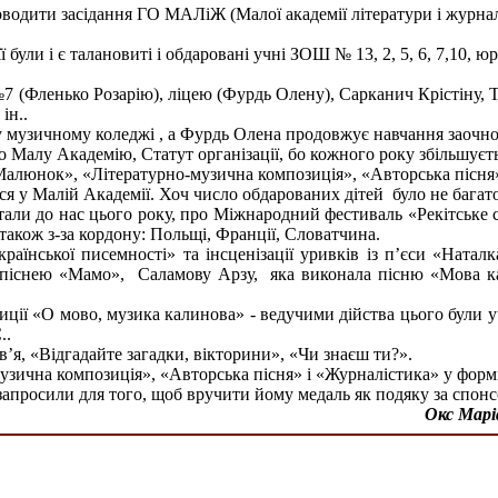
одити засідання ГО МАЛіЖ (Малої академії літератури і журнал
ли і є талановиті і обдаровані учні ЗОШ № 13, 2, 5, 6, 7,10, ю
7 (Фленько Розарію), ліцею (Фурдь Олену), Сарканич Крістіну, 
 ін..
зичному коледжі , а Фурдь Олена продовжує навчання заочно 
 Малу Академію, Статут організації, бо кожного року збільшуєть
«Малюнок», «Літературно-музична композиція», «Авторська пісня
тися у Малій Академії. Хоч число обдарованих дітей було не багат
тали до нас цього року, про Міжнародний фестиваль «Рекітське с
також з-за кордону: Польщі, Франції, Словатчина.
аїнської писемності» та інсценізації уривків із п’єси «Нат
 піснею «Мамо», Саламову Арзу, яка виконала пісню «Мова ка
иції «О мово, музика калинова» - ведучими дійства цього були 
..
я, «Відгадайте загадки, вікторини», «Чи знаєш ти?».
зична композиція», «Авторська пісня» і «Журналістика» у формі
запросили для того, щоб вручити йому медаль як подяку за спон
Окс Марі