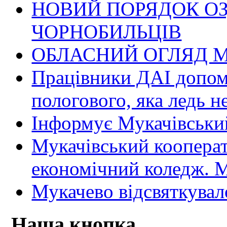
НОВИЙ ПОРЯДОК О
ЧОРНОБИЛЬЦІВ
ОБЛАСНИЙ ОГЛЯД М
Працівники ДАІ допомо
пологового, яка ледь н
Інформує Мукачівський
Мукачівський коопера
економічний коледж
Мукачево відсвяткувал
Наша кнопка