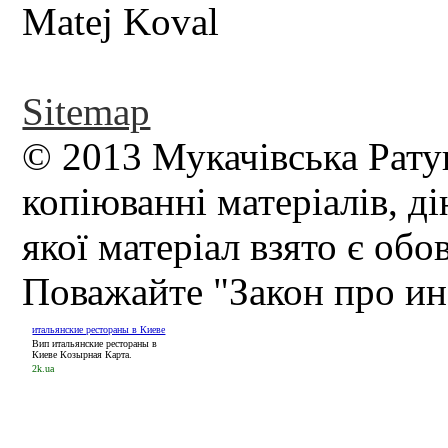
Sitemap
© 2013 Мукачівська Рату
копіюванні матеріалів, д
якої матеріал взято є обо
Поважайте "Закон про и
итальянские рестораны в Киеве
Вип итальянские рестораны в
Киеве Козырная Карта.
2k.ua