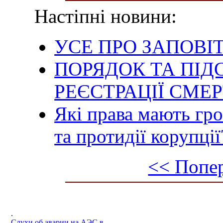
Настіпні новини:
УСЕ ПРО ЗАПОВІ
ПОРЯДОК ТА ПІД
РЕЄСТРАЦІЇ СМЕР
Які права мають гро
та протидії корупції
<< Попер
.
Слухи об аварии на АЭС в