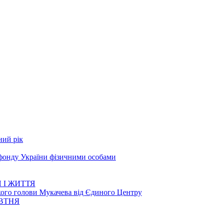
ний рік
 фонду України фізичними особами
 І ЖИТТЯ
кого голови Мукачева від Єдиного Центру
ОВТНЯ