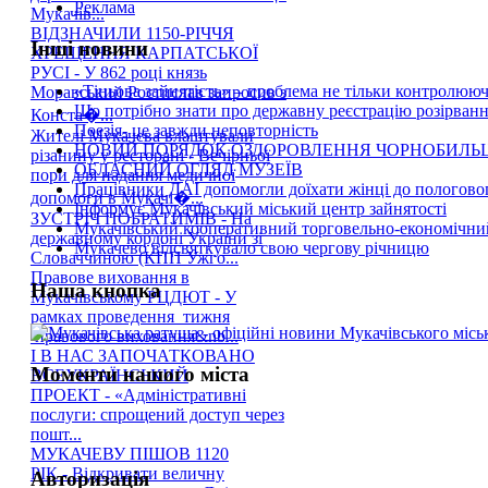
Реклама
Мукачів...
ВІДЗНАЧИЛИ 1150-РІЧЧЯ
Інші новини
ХРЕЩЕННЯ КАРПАТСЬКОЇ
РУСІ - У 862 році князь
«Тіньова зайнятість» – проблема не тільки контролюючи
Моравський Ростислав запросив з
Що потрібно знати про державну реєстрацію розірван
Конста�...
Поезія- це завжди неповторність
Жителі Мукачева влаштували
НОВИЙ ПОРЯДОК ОЗДОРОВЛЕННЯ ЧОРНОБИЛЬ
різанину у ресторані - Вечірньої
ОБЛАСНИЙ ОГЛЯД МУЗЕЇВ
пори для надання медичної
Працівники ДАІ допомогли доїхати жінці до пологового
допомоги в Мукачі�...
Інформує Мукачівський міський центр зайнятості
ЗУСТРІЧ ПОБРАТИМІВ - На
Мукачівський кооперативний торговельно-економі
державному кордоні України зі
Мукачево відсвяткувало свою чергову річницю
Словаччиною (КПП Ужго...
Правове виховання в
Наша кнопка
Мукачівському РЦДЮТ - У
рамках проведення тижня
правового виховання&nb...
І В НАС ЗАПОЧАТКОВАНО
Моменти нашого міста
ВСЕУКРАЇНСЬКИЙ
ПРОЕКТ - «Адміністративні
послуги: спрощений доступ через
пошт...
МУКАЧЕВУ ПІШОВ 1120
РІК - Відкривати величну
Авторизація