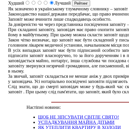
Худший
Лучший
Як зазначено в українському тлумачному словнику – заповіт
Законодавство нашої держави передбачає, що право вчинення
Заповіт може вчинити лише спадкодавець особисто.
За довіреністю чи через представника посвідчення заповіту 
При складанні заповіту, заповідач має право охопити заповіт
йому в майбутньому. При цьому можна скласти заповіт щодо
Закон чітко визначає, що заповіт має бути складений у пи
головним лікарем медичної установи, начальником місця позб
В усіх випадках заповіт має бути підписаний особисто запо
підписати заповіт власноручно, то за його дорученням і в 
заповідається майно, нотаріус, інша службова чи посадова о
заповіту звернувся незрячий громадянин, але письменний, ві
в ньому.
За звичай, заповіт складається не менше аніж у двох примір
у заповідача. Усі нотаріально посвідчені заповіти підлягають 
Слід знати, що до смерті заповідач може у будь-який час с
заповіт . При цьому слід пам'ятати, що заповіт, який було ск
Настіпні новини:
ЩОБ НЕ ЗІПСУВАТИ СВІТЛЕ СВЯТО!
УСПАДКУВАННЯ МАЙНА ДІТЬМИ
ЯК УТЕПЛИТИ КВАРТИРУ В ХОЛОДИ