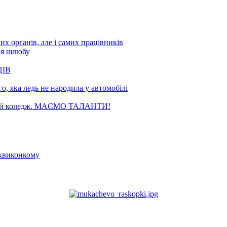
х органів, але і самих працівників
ня шлюбу
ЦІВ
, яка ледь не народила у автомобілі
чний коледж. МАЄМО ТАЛАНТИ!