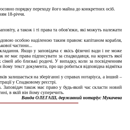
тосовно порядку переходу його майна до конкретних осіб.
ям 18-річчя.
повіту, а також і ті права та обов'язки, які можуть належати
садовою особою наділеною таким правом: капітаном корабля,
кової частини...
кладання. Якщо у заповідача є якісь фізичні вади і не може
к не має права підписувати за спадкодавця, на користь якої
х сімей або близькі родичі. У випадку, коли за посвідченням
и йому текст документа, про що робиться відповідна відмітка
ів залишається на зберіганні у справах нотаріуса, а інший –
страції у Спадковому реєстрі.
а. Заповідач також має право у будь-який час скласти новий
ині, в якій він йому суперечить.
Ванда ОЛЕГАШ, державний нотаріус Мукачева