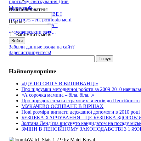
програму святкування Днів
Мукачев�...
Имя пользователя
ПРОФСПІЛКА ЖИВЕ І
ПРАЦЮЄ - Як розповів мені
Пароль
голова профкому ПАТ
«Мукачівський за�...
Запомнить меня
Забыли данные входа на сайт?
Зарегистрируйтесь!
Найпопулярніше
«ІДУ ПО СВІТУ В ВИШИВАНЦІ»
Про підсумки методичної роботи за 2009-2010 навчаль
«А сорочка мамина – біла, біла...»
Про порядок сплати страхових внесків до Пенсійного
МУКАЧЕВО ОСПІВАНЕ В ВІРШАХ
Нові розміри виплати державної допомоги в 2010 році
БЕЗПЕКА ХАРЧУВАННЯ – ЦЕ БЕЗПЕКА ЗДОРОВ’Я
Золтана Ленд'єла висунуто кандидатом на посаду місь
ЗМІНИ В ПЕНСІЙНОМУ ЗАКОНОДАВСТВІ З 1 Ж