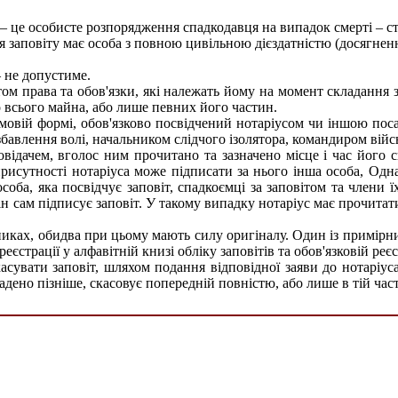
 – це особисте розпорядження спадкодавця на випадок смерті – с
 заповіту має особа з повною цивільною дієздатністю (досягненн
– не допустиме.
ом права та обов'язки, які належать йому на момент складання за
 всього майна, або лише певних його частин.
сьмовій формі, обов'язково посвідчений нотаріусом чи іншою по
авлення волі, начальником слідчого ізолятора, командиром війсь
відачем, вголос ним прочитано та зазначено місце і час його с
присутності нотаріуса може підписати за нього інша особа, Одна
соба, яка посвідчує заповіт, спадкоємці за заповітом та члени ї
н сам підписує заповіт. У такому випадку нотаріус має прочитат
никах, обидва при цьому мають силу оригіналу. Один із примірник
реєстрації у алфавітній книзі обліку заповітів та обов'язковій реє
касувати заповіт, шляхом подання відповідної заяви до нотаріус
ладено пізніше, скасовує попередній повністю, або лише в тій част