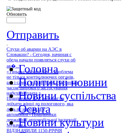
Обновить
Отправить
.
Слухи об аварии на АЭС в
Словакии? - Сегодня, начиная с
обеда начали появляться слухи об
Головна
ав�...
«Тіньова зайнятість» – проблема
не тільки контролюючих органів,
Політичні новини
але і самих працівників - Останнім
часом широкого застосування
Новини суспільства
набула виплата з...
Працівники ДАІ допомогли
доїхати жінці до пологового, яка
Освіта
ледь не народила у
автомобілі - Працівники
Новини культури
державної автомобільної інспекції
Мукачів...
ВІДЗНАЧИЛИ 1150-РІЧЧЯ