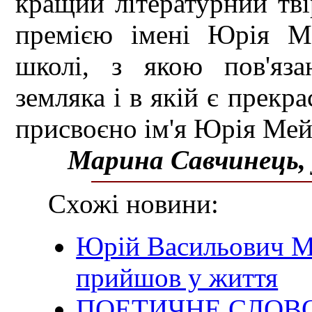
кращий літературний тві
премією імені Юрія М
школі, з якою пов'яза
земляка і в якій є прекр
присвоєно ім'я Юрія Мей
Марина Савчинець,
Схожі новини:
Юрій Васильович Ме
прийшов у життя
ПОЕТИЧНЕ СЛОВО