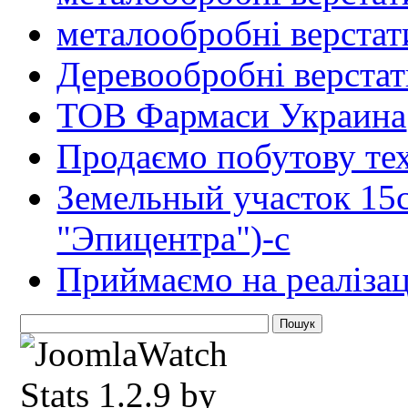
металообробні верстат
Деревообробні верста
ТОВ Фармаси Украина
Продаємо побутову тех
Земельный участок 15
"Эпицентра")-с
Приймаємо на реалізац