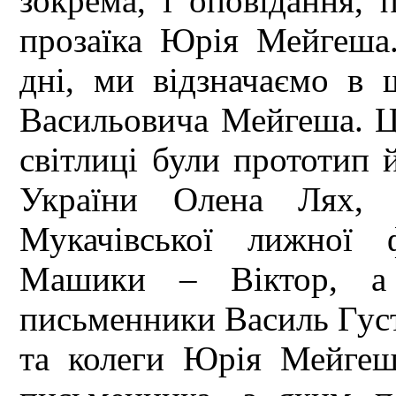
зокрема, і оповідання, 
прозаїка Юрія Мейгеша.
дні, ми відзначаємо в
Васильовича Мейгеша. Ць
світлиці були прототип й
України Олена Лях, 
Мукачівської лижної 
Машики – Віктор, а т
письменники Василь Густ
та колеги Юрія Мейгеш