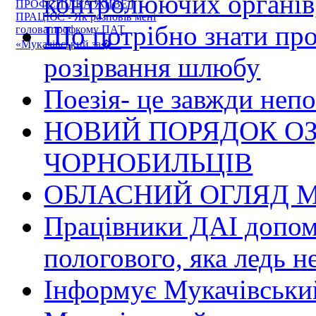
контролюючих органів,
ПРОФСПІЛКА ЖИВЕ І
ПРАЦЮЄ - Як розповів мені
Що потрібно знати пр
голова профкому ПАТ
«Мукачівський за�...
розірвання шлюбу
Поезія- це завжди непо
НОВИЙ ПОРЯДОК О
ЧОРНОБИЛЬЦІВ
ОБЛАСНИЙ ОГЛЯД М
Працівники ДАІ допомо
пологового, яка ледь н
Інформує Мукачівський