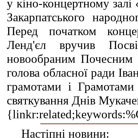
у кіно-концертному залі 
Закарпатського народно
Перед початком конце
Ленд'єл вручив Посві
новообраним Почесним 
голова обласної ради Ів
грамотами і Грамотами
святкування Днів Мукачев
{linkr:related;ke
Настіпні новини: