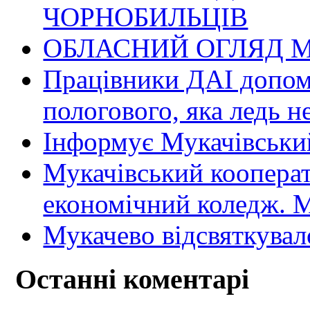
ЧОРНОБИЛЬЦІВ
ОБЛАСНИЙ ОГЛЯД М
Працівники ДАІ допомо
пологового, яка ледь н
Інформує Мукачівський
Мукачівський коопера
економічний коледж
Мукачево відсвяткувал
Останні коментарі