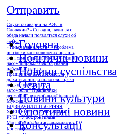
Отправить
.
Слухи об аварии на АЭС в
Словакии? - Сегодня, начиная с
обеда начали появляться слухи об
Головна
ав�...
«Тіньова зайнятість» – проблема
не тільки контролюючих органів,
Політичні новини
але і самих працівників - Останнім
часом широкого застосування
Новини суспільства
набула виплата з...
Працівники ДАІ допомогли
доїхати жінці до пологового, яка
Освіта
ледь не народила у
автомобілі - Працівники
Новини культури
державної автомобільної інспекції
Мукачів...
ВІДЗНАЧИЛИ 1150-РІЧЧЯ
Спортивні новини
ХРЕЩЕННЯ КАРПАТСЬКОЇ
РУСІ - У 862 році князь
Консультації
Моравський Ростислав запросив з
Конста�...