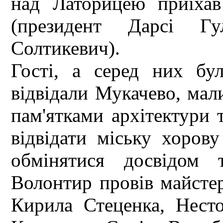
над Латорицею приїхав
(президент Дарсі Г
Солтикевич).
Гості, а серед них бу
відвідали Мукачево, мал
пам'ятками архітектури т
відвідати міську хоров
обмінятися досвідом 
Волонтир провів майстер
Кирила Стеценка, Несто