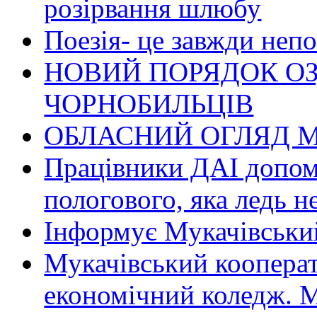
розірвання шлюбу
Поезія- це завжди непо
НОВИЙ ПОРЯДОК О
ЧОРНОБИЛЬЦІВ
ОБЛАСНИЙ ОГЛЯД М
Працівники ДАІ допомо
пологового, яка ледь н
Інформує Мукачівський
Мукачівський коопера
економічний коледж