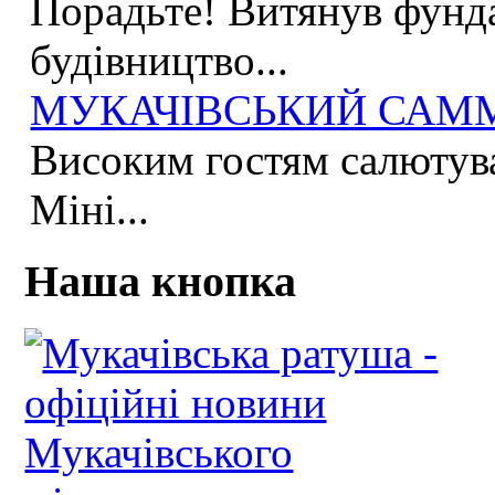
Порадьте! Витянув фунда
будівництво...
МУКАЧІВСЬКИЙ САММІ
Високим гостям салютува
Міні...
Наша кнопка