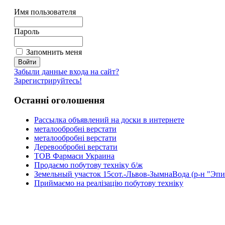
Имя пользователя
Пароль
Запомнить меня
Забыли данные входа на сайт?
Зарегистрируйтесь!
Останні оголошення
Рассылка объявлений на доски в интернете
металообробні верстати
металообробні верстати
Деревообробні верстати
ТОВ Фармаси Украина
Продаємо побутову техніку б/ж
Земельный участок 15сот.-Львов-ЗымнаВода (р-н "Эпи
Приймаємо на реалізацію побутову техніку