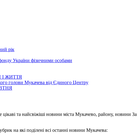
ний рік
 фонду України фізичними особами
 І ЖИТТЯ
кого голови Мукачева від Єдиного Центру
ОВТНЯ
е цікаві та найсвіжіші новини міста Мукачево, району, новини З
убрик на які поділені всі останні новини Мукачева: