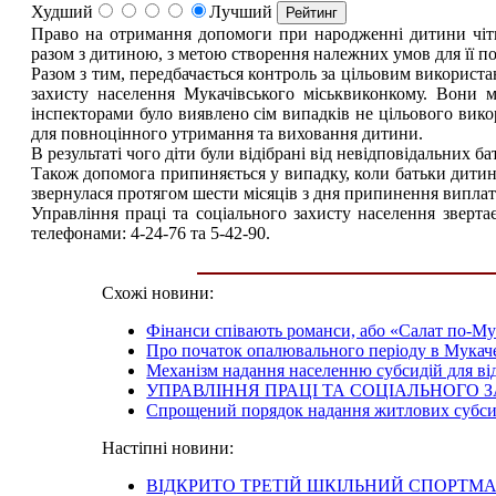
Худший
Лучший
Право на отримання допомоги при народженні дитини чітко
разом з дитиною, з метою створення належних умов для її п
Разом з тим, передбачається контроль за цільовим використ
захисту населення Мукачівського міськвиконкому. Вони 
інспекторами було виявлено сім випадків не цільового вик
для повноцінного утримання та виховання дитини.
В результаті чого діти були відібрані від невідповідальних
Також допомога припиняється у випадку, коли батьки дитини
звернулася протягом шести місяців з дня припинення виплат
Управління праці та соціального захисту населення зверта
телефонами: 4-24-76 та 5-42-90.
Схожі новини:
Фінанси співають романси, або «Салат по-Мук
Про початок опалювального періоду в Мукач
Механізм надання населенню субсидій для в
УПРАВЛІННЯ ПРАЦІ ТА СОЦІАЛЬНОГО 
Спрощений порядок надання житлових субси
Настіпні новини:
ВІДКРИТО ТРЕТІЙ ШКІЛЬНИЙ СПОРТМ