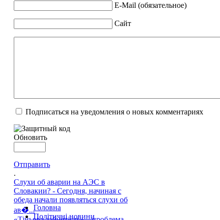
E-Mail (обязательное)
Сайт
Подписаться на уведомления о новых комментариях
Обновить
Отправить
.
Слухи об аварии на АЭС в
Словакии? - Сегодня, начиная с
обеда начали появляться слухи об
Головна
ав�...
Політичні новини
«Тіньова зайнятість» – проблема