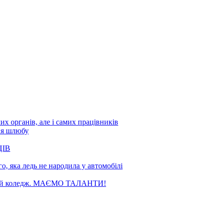
х органів, але і самих працівників
ня шлюбу
ЦІВ
, яка ледь не народила у автомобілі
чний коледж. МАЄМО ТАЛАНТИ!