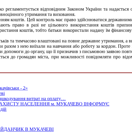
 регламентується відповідним Законом України та надається о
овноцінного утримання та виховання.
анням коштів. Цей контроль має право здійснюватися державним
мають право в разі не цільового використання коштів припи
ористання коштів, тобто батьки використали надану їм фінансов
 батьків та тимчасово влаштовані на повне державне утримання, а
 разом з нею виїхали на навчання або роботу за кордон. Проте в
и допомоги до органу, що її призначив з письмовою заявою повт
ється до громадян міста, при можливості повідомляти про відом
ачівськи - 2»
еві
ідшкодування витрат на оплату…
ЗАХИСТУ НАСЕЛЕННЯ м. МУКАЧЕВО ІНФОРМУЄ
дій
АЙДАНЧИК В МУКАЧЕВІ