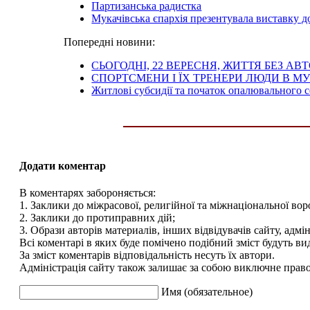
Партизанська радистка
Мукачівська єпархія презентувала виставку
Попередні новини:
СЬОГОДНІ, 22 ВЕРЕСНЯ, ЖИТТЯ БЕЗ А
СПОРТСМЕНИ І ЇХ ТРЕНЕРИ ЛЮДИ В М
Житлові субсидії та початок опалювального с
Додати коментар
В коментарях забороняється:
1. Заклики до міжрасової, религійної та міжнаціональної вор
2. Заклики до протиправних дій;
3. Образи авторів материалів, інших відвідувачів сайту, адмін
Всі коментарі в яких буде помічено подібний зміст будуть ви
За зміст коментарів відповідальність несуть їх автори.
Адміністрація сайту також залишає за собою виключне право 
Имя (обязательное)