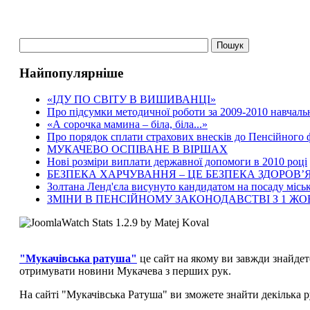
Найпопулярніше
«ІДУ ПО СВІТУ В ВИШИВАНЦІ»
Про підсумки методичної роботи за 2009-2010 навчаль
«А сорочка мамина – біла, біла...»
Про порядок сплати страхових внесків до Пенсійного
МУКАЧЕВО ОСПІВАНЕ В ВІРШАХ
Нові розміри виплати державної допомоги в 2010 році
БЕЗПЕКА ХАРЧУВАННЯ – ЦЕ БЕЗПЕКА ЗДОРОВ’Я
Золтана Ленд'єла висунуто кандидатом на посаду місь
ЗМІНИ В ПЕНСІЙНОМУ ЗАКОНОДАВСТВІ З 1 Ж
"Мукачівська ратуша"
це сайт на якому ви завжди знайдет
отримувати новини Мукачева з перших рук.
На сайті "Мукачівська Ратуша" ви зможете знайти декілька р