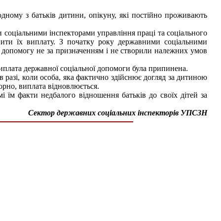
дному з батьків дитини, опікуну, які постійно проживають
и соціальними інспекторами управління праці та соціального
нити їх виплату. З початку року державними соціальними
у допомогу не за призначенням і не створили належних умов
 виплата державної соціальної допомоги була припинена.
 разі, коли особа, яка фактично здійснює догляд за дитиною
орно, виплата відновлюється.
і їм факти недбалого відношення батьків до своїх дітей за
Сектор державних соціальних інспекторів УПСЗН