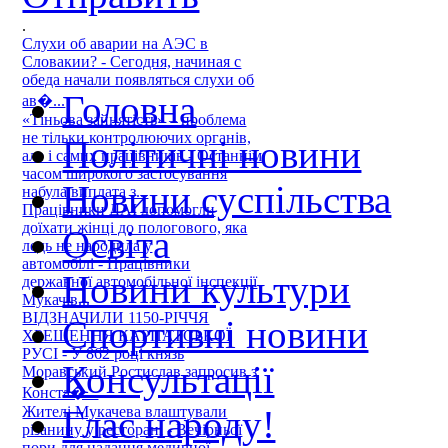
.
Слухи об аварии на АЭС в
Словакии? - Сегодня, начиная с
обеда начали появляться слухи об
Головна
ав�...
«Тіньова зайнятість» – проблема
не тільки контролюючих органів,
Політичні новини
але і самих працівників - Останнім
часом широкого застосування
Новини суспільства
набула виплата з...
Працівники ДАІ допомогли
доїхати жінці до пологового, яка
Освіта
ледь не народила у
автомобілі - Працівники
Новини культури
державної автомобільної інспекції
Мукачів...
ВІДЗНАЧИЛИ 1150-РІЧЧЯ
Спортивні новини
ХРЕЩЕННЯ КАРПАТСЬКОЇ
РУСІ - У 862 році князь
Консультації
Моравський Ростислав запросив з
Конста�...
Жителі Мукачева влаштували
Глас народу!
різанину у ресторані - Вечірньої
пори для надання медичної