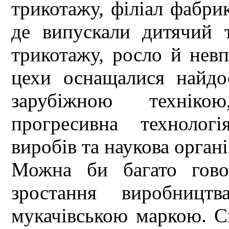
трикотажу, філіал фабри
де випускали дитячий 
трикотажу, росло й нев
цехи оснащалися найдо
зарубіжною техніко
прогресивна технологі
виробів та наукова органі
Можна би багато гово
зростання виробницт
мукачівською маркою. С