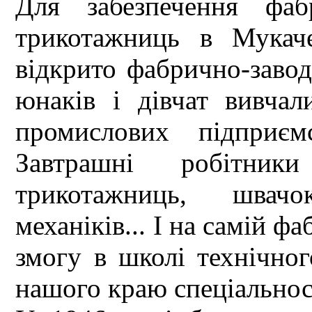
Для забезпечення фаб
трикотажниць в Мукаче
відкрито фабрично-заво
юнаків і дівчат вивчал
промислових підприєм
Завтрашні робітники
трикотажниць, швачок
механіків... І на самій ф
змогу в школі технічно
нашого краю спеціальнос