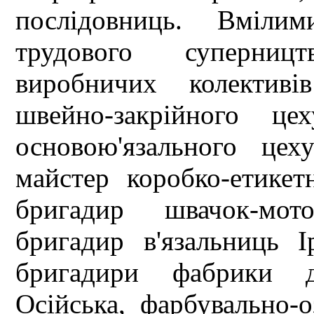
послідовниць. Вмілим
трудового суперниц
виробничих колективі
швейно-закрійного це
основою'язального це
майстер коробко-етикет
бригадир швачок-мот
бригадир в'язальниць 
бригадири фабрики д
Осійська, фарбувально-