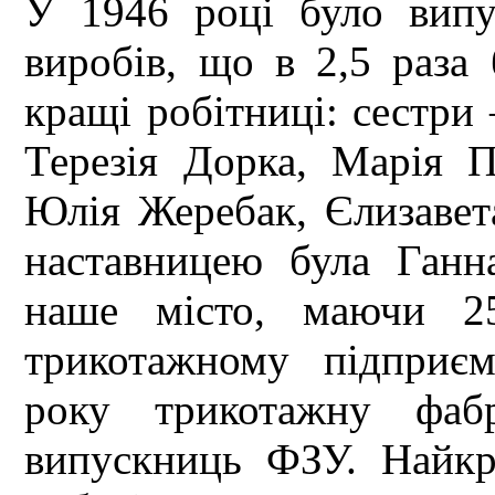
У 1946 році було вип
виробів, що в 2,5 раза
кращі робітниці: сестри
Терезія Дорка, Марія П
Юлія Жеребак, Єлизавет
наставницею була Ганн
наше місто, маючи 25
трикотажному підприє
року трикотажну фаб
випускниць ФЗУ. Найкр