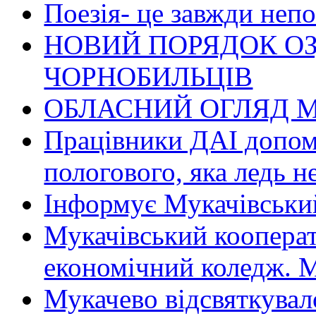
Поезія- це завжди непо
НОВИЙ ПОРЯДОК О
ЧОРНОБИЛЬЦІВ
ОБЛАСНИЙ ОГЛЯД М
Працівники ДАІ допомо
пологового, яка ледь н
Інформує Мукачівський
Мукачівський коопера
економічний коледж
Мукачево відсвяткувал