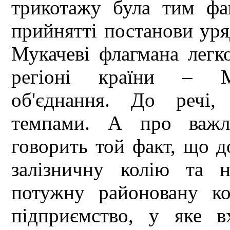
трикотажу була тим фа
прийнятті постанови уря
Мукачеві флагмана легк
регіоні країни – Му
об'єднання. До речі,
темпами. А про важли
говорить той факт, що д
залізничну колію та н
потужну районовану к
підприємство, у яке в