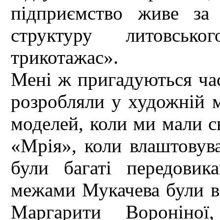
підприємство живе за
структуру литовсько
трикотажас».
Мені ж пригадуються час
розробляли у художній м
моделей, коли ми мали с
«Мрія», коли влаштовув
були багаті передовик
межами Мукачева були ві
Маргарити Вороніно