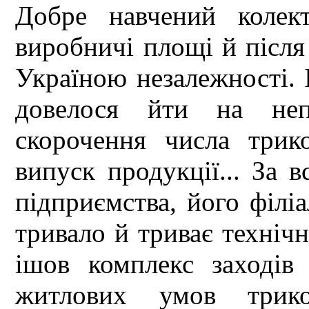
Добре навчений колек
виробничі площі й післ
Україною незалежності. 
довелося йти на непо
скорочення числа трик
випуск продукції... За в
підприємства, його філіа
тривало й триває техніч
ішов комплекс заходів
житлових умов трико