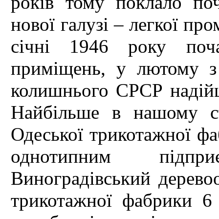
років тому поклало поч
нової галузі – легкої про
січні 1946 року поча
приміщень, у лютому з
колишнього СРСР надійш
Найбільше в нашому ст
Одеської трикотажної фа
однотипним підпр
Виноградівський дерево
трикотажної фабрики 6