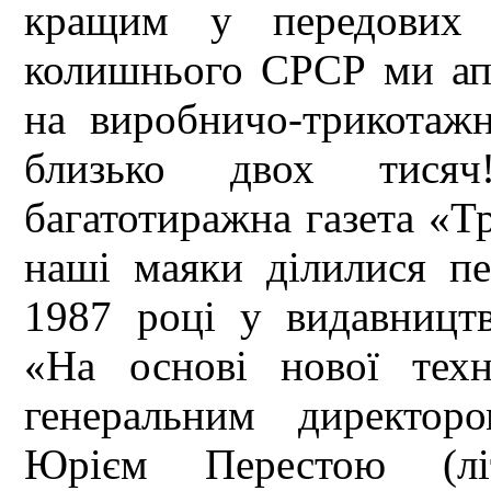
кращим у передових т
колишнього СРСР ми апр
на виробничо-трикотаж
близько двох тися
багатотиражна газета «Тр
наші маяки ділилися п
1987 році у видавницт
«На основі нової техн
генеральним директор
Юрієм Перестою (літ