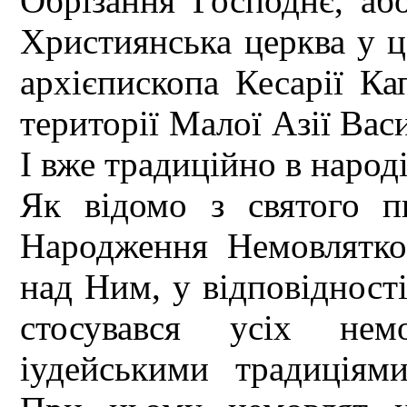
Обрізання Господнє, аб
Християнська церква у ц
архієпископа Кесарії Ка
території Малої Азії Васи
І вже традиційно в народ
Як відомо з святого п
Народження Немовлятко
над Ним, у відповідності
стосувався усіх нем
іудейськими традиціям