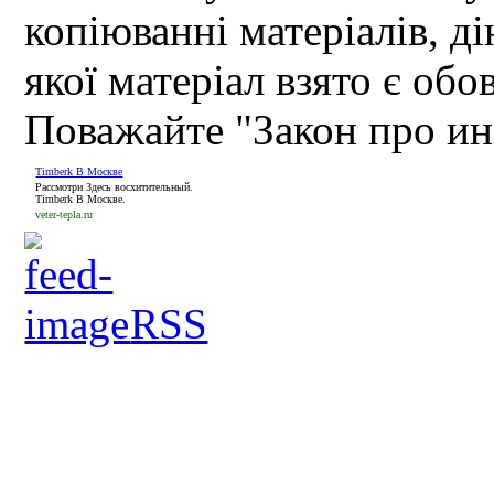
копіюванні матеріалів, д
якої матеріал взято є обо
Поважайте "Закон про и
Timberk В Москве
Рассмотри Здесь восхитительный.
Timberk В Москве.
veter-tepla.ru
RSS