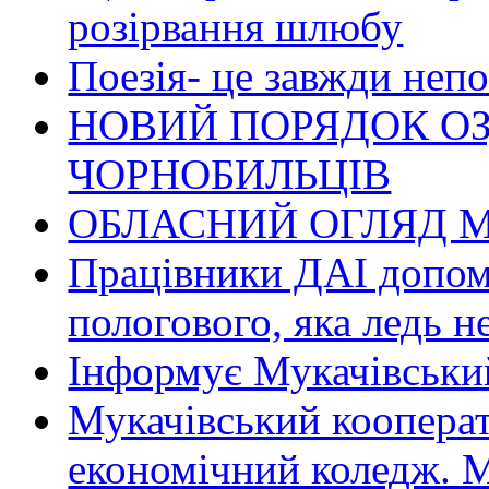
розірвання шлюбу
Поезія- це завжди непо
НОВИЙ ПОРЯДОК О
ЧОРНОБИЛЬЦІВ
ОБЛАСНИЙ ОГЛЯД М
Працівники ДАІ допомо
пологового, яка ледь н
Інформує Мукачівський
Мукачівський коопера
економічний коледж