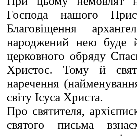
При цьому немовлят н
Господа нашого Прис
Благовіщення арханг
народжений нею буде й
церковного обряду Спаси
Христос. Тому й свят
наречення (найменуванн
світу Ісуса Христа.
Про святителя, архієписк
святого письма взна