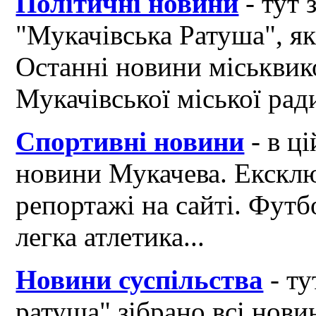
Політичні новини
- тут 
"Мукачівська Ратуша", я
Останні новини міськвик
Мукачівської міської рад
Спортивні новини
- в ці
новини Мукачева. Ексклю
репортажі на сайті. Футб
легка атлетика...
Новини суспільства
- ту
ратуша" зібрано всі нови