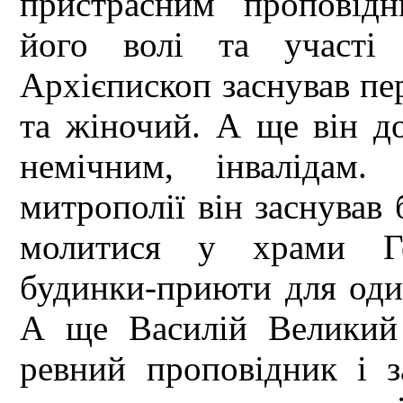
пристрасним проповід
його волі та участі 
Архієпископ заснував пе
та жіночий. А ще він д
немічним, інвалідам
митрополії він заснував
молитися у храми Гос
будинки-приюти для оди
А ще Василій Великий
ревний проповідник і з