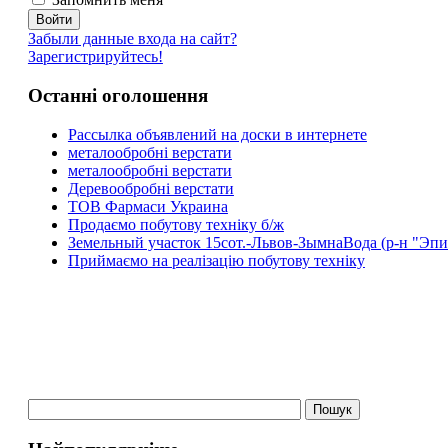
Забыли данные входа на сайт?
Зарегистрируйтесь!
Останні оголошення
Рассылка объявлений на доски в интернете
металообробні верстати
металообробні верстати
Деревообробні верстати
ТОВ Фармаси Украина
Продаємо побутову техніку б/ж
Земельный участок 15сот.-Львов-ЗымнаВода (р-н "Эпи
Приймаємо на реалізацію побутову техніку