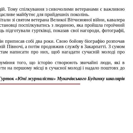
подій. Тому спілкування з сивочолими ветеранами є важливою
щасливе майбутнє для прийдешніх поколінь.
али зі святом ветерана Великої Вітчизняної війни, кавалера
бстановці поспілкуватись з людиною, яка пройшла героїчний
дь підготували гуртківці, показав свої нагороди, фотографії,
ін приписав собі два роки. Свою бойову біографію розпочав
ній Півночі, а потім продовжив службу в Закарпатті. З сумом
стам написати про них, щоб нагадати сучасній молоді про
зуміння того, що історію створюють звичайні люди, які в
ути на першому місці в сучасної молоді і надало поштовх до
 Гурток «Юні журналісти» Мукачівського Будинку школярів