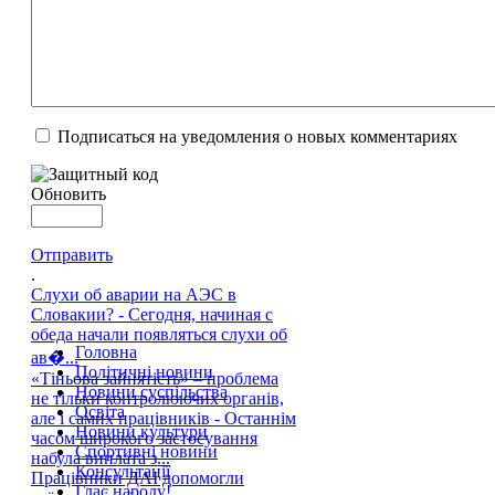
Подписаться на уведомления о новых комментариях
Обновить
Отправить
.
Слухи об аварии на АЭС в
Словакии? - Сегодня, начиная с
обеда начали появляться слухи об
Головна
ав�...
Політичні новини
«Тіньова зайнятість» – проблема
Новини суспільства
не тільки контролюючих органів,
Освіта
але і самих працівників - Останнім
Новини культури
часом широкого застосування
Спортивні новини
набула виплата з...
Консультації
Працівники ДАІ допомогли
Глас народу!