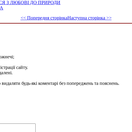
Я З ЛЮБОВІ ДО ПРИРОДИ
ВА
<< Попередня сторінка
Наступна сторінка >>
ожнечі;
істрації сайту.
далені.
видаляти будь-які коментарі без попереджень та пояснень.