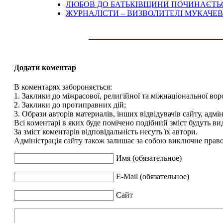
ЛЮБОВ ДО БАТЬКІВЩИНИ ПОЧИНАЄТЬС
ЖУРНАЛІСТИ – ВИЗВОЛИТЕЛІ МУКАЧЕ
Додати коментар
В коментарях забороняється:
1. Заклики до міжрасової, религійної та міжнаціональної вор
2. Заклики до протиправних дій;
3. Образи авторів материалів, інших відвідувачів сайту, адмін
Всі коментарі в яких буде помічено подібний зміст будуть ви
За зміст коментарів відповідальність несуть їх автори.
Адміністрація сайту також залишає за собою виключне право 
Имя (обязательное)
E-Mail (обязательное)
Сайт