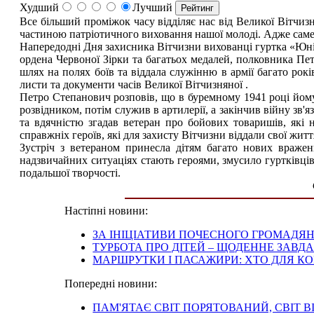
Худший
Лучший
Все більший проміжок часу відділяє нас від Великої Вітчиз
частиною патріотичного виховання нашої молоді. Адже саме
Напередодні Дня захисника Вітчизни вихованці гуртка «Юні 
ордена Червоної Зірки та багатьох медалей, полковника Пе
шлях на полях боїв та віддала служінню в армії багато років
листи та документи часів Великої Вітчизняної .
Петро Степанович розповів, що в буремному 1941 році йому
розвідником, потім служив в артилерії, а закінчив війну зв
та вдячністю згадав ветеран про бойових товаришів, які
справжніх героїв, які для захисту Вітчизни віддали свої житт
Зустріч з ветераном принесла дітям багато нових вражен
надзвичайних ситуаціях стають героями, змусило гуртківців
подальшої творчості.
Настіпні новини:
ЗА ІНІЦІАТИВИ ПОЧЕСНОГО ГРОМАДЯ
ТУРБОТА ПРО ДІТЕЙ – ЩОДЕННЕ ЗАВ
МАРШРУТКИ І ПАСАЖИРИ: ХТО ДЛЯ КО
Попередні новини:
ПАМ'ЯТАЄ СВІТ ПОРЯТОВАНИЙ, СВІТ В