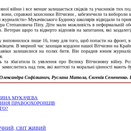
няної війни і все менше залишається свідків та учасників тих 
 вони, справжні захисники Вітчизни , забезпечили та вибороли 
журналісти» Мукачівського Будинку школярів відвідали та привіт
тра Степановича Піпу. Діти мали можливість в неформальній о
. Ветеран щиро та відверто відповів на запитання, які заздалегі
 виповнилося лише 16, тому для того, щоб попасти на фронт, в
'язківцем. В мирний час захищав кордони нашої Вітчизни на Край
 навіки залишилися на полях битв. Він порадив юним журналі
я.
ь та збагатила їх уявлення про Велику Вітчизняну війну. Ро
 замислитись над тим, які життєві та моральні цінності мають б
Олександра Софілканич, Руслана Матола, Євгенія Семененко.
НИНА МУКАЧЕВА
ДАННЯ ПРАВООХОРОНЦІВ
ГО?
ІЧНИЙ, СВІТ ЖИВИЙ