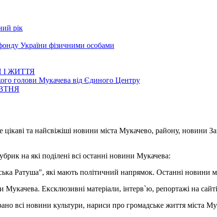
ний рік
 фонду України фізичними особами
 І ЖИТТЯ
кого голови Мукачева від Єдиного Центру
ОВТНЯ
е цікаві та найсвіжіші новини міста Мукачево, району, новини З
убрик на які поділені всі останні новини Мукачева:
івська Ратуша", які мають політичний напрямок. Останні новини м
ни Мукачева. Ексклюзивні матеріали, інтерв`ю, репортажі на сайті.
брано всі новини культури, нариси про громадське життя міста Му