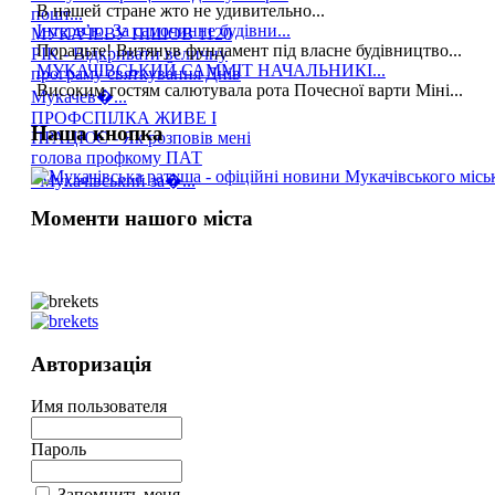
В нашей стране жто не удивительно...
пошт...
Інтерв’ю. За самочинне будівни...
МУКАЧЕВУ ПІШОВ 1120
Порадьте! Витянув фундамент під власне будівництво...
РІК - Відкривати величну
МУКАЧІВСЬКИЙ САММІТ НАЧАЛЬНИКІ...
програму святкування Днів
Високим гостям салютувала рота Почесної варти Міні...
Мукачев�...
ПРОФСПІЛКА ЖИВЕ І
Наша кнопка
ПРАЦЮЄ - Як розповів мені
голова профкому ПАТ
«Мукачівський за�...
Моменти нашого міста
Авторизація
Имя пользователя
Пароль
Запомнить меня