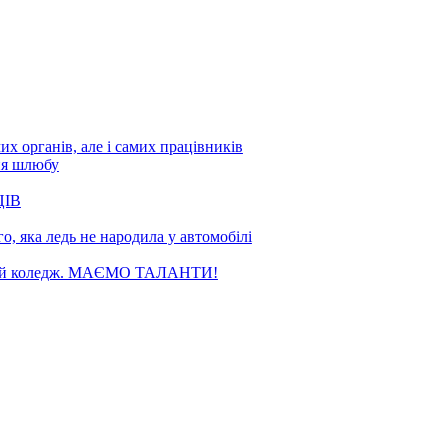
х органів, але і самих працівників
ня шлюбу
ЦІВ
, яка ледь не народила у автомобілі
чний коледж. МАЄМО ТАЛАНТИ!