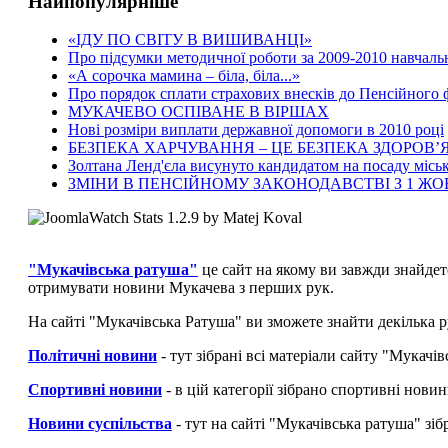
Найпопулярніше
«ІДУ ПО СВІТУ В ВИШИВАНЦІ»
Про підсумки методичної роботи за 2009-2010 навчаль
«А сорочка мамина – біла, біла...»
Про порядок сплати страхових внесків до Пенсійного
МУКАЧЕВО ОСПІВАНЕ В ВІРШАХ
Нові розміри виплати державної допомоги в 2010 році
БЕЗПЕКА ХАРЧУВАННЯ – ЦЕ БЕЗПЕКА ЗДОРОВ’Я
Золтана Ленд'єла висунуто кандидатом на посаду місь
ЗМІНИ В ПЕНСІЙНОМУ ЗАКОНОДАВСТВІ З 1 Ж
"Мукачівська ратуша"
це сайт на якому ви завжди знайдет
отримувати новини Мукачева з перших рук.
На сайті "Мукачівська Ратуша" ви зможете знайти декілька р
Політичні новини
- тут зібрані всі матеріали сайту "Мукач
Спортивні новини
- в цій категорії зібрано спортивні нови
Новини суспільства
- тут на сайті "Мукачівська ратуша" зі