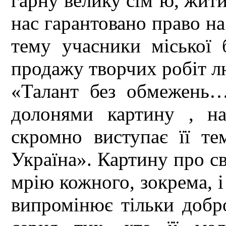
гарну велику сім’ю, жити 
нас гарантовано право на
тему учасники міської б
продажу творчих робіт 
«Талант без обмежень
долонями картину , н
скромно виступає її те
Україна». Картину про св
мрію кожного, зокрема, і 
випромінює тільки добр