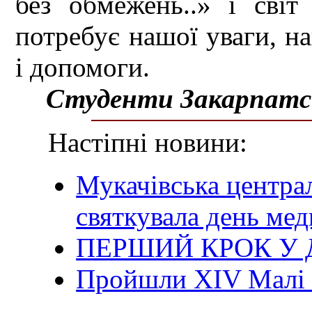
без обмежень..» і сві
потребує нашої уваги, на
і допомоги.
Студенти Закарпатс
Настіпні новини:
Мукачівська центра
святкувала день ме
ПЕРШИЙ КРОК У
Пройшли XIV Малі О