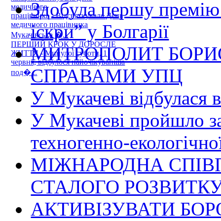
Здобула першу премію 
медичного
працівника - Відсвяткувала День
медичного працівника
іскри” у Болгарії
Мукачівська �...
ПЕРШИЙ КРОК У ДОРОСЛЕ
МИТРОПОЛИТ БОРИ
ЖИТТЯ - Минулої суботи, 1
червня, відбулося найочікуваніша
СПРАВАМИ УПЦ
под�...
У Мукачеві відбулася 
У Мукачеві пройшло за
техногенно-екологічно
МІЖНАРОДНА СПІВ
СТАЛОГО РОЗВИТК
АКТИВІЗУВАТИ БОР