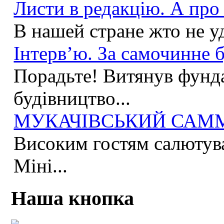
Листи в редакцію. А про 
В нашей стране жто не у
Інтерв’ю. За самочинне б
Порадьте! Витянув фунда
будівництво...
МУКАЧІВСЬКИЙ САММІ
Високим гостям салютува
Міні...
Наша кнопка