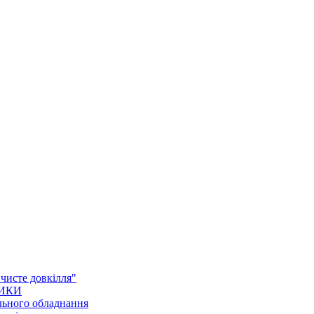
 чисте довкілля"
ТИКИ
льного обладнання