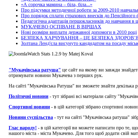
«А сорочка мамина – біла, біла...»
Про підсумки методичної роботи за 2009-2010 навчаль
Про порядок сплати страхових внесків до Пенсійного
Педагогічна адаптація першокласників до навчання в ш
МУКАЧЕВО ОСПІВАНЕ В ВІРШАХ
Нові розміри виплати державної допомоги в 2010 році
БЕЗПЕКА ХАРЧУВАННЯ – ЦЕ БЕЗПЕКА ЗДОРОВ’Я
Золтана Ленд'єла висунуто кандидатом на посаду місь
"Мукачівська ратуша"
це сайт на якому ви завжди знайдет
отримувати новини Мукачева з перших рук.
На сайті "Мукачівська Ратуша" ви зможете знайти декілька р
Політичні новини
- тут зібрані всі матеріали сайту "Мукач
Спортивні новини
- в цій категорії зібрано спортивні нови
Новини суспільства
- тут на сайті "Мукачівська ратуша" зі
Глас народу!
- в цій категорії ви можете написати про те, щ
нашого міста - міста Мукачево. Для того щоб додати свій мат