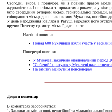
Сьогодні, вчора, і позавчора ми з повним правом могли
журналістики. І не стільки за прожитими роками, а у вівто
було своєрідним рупором міської територіальної громади, м
співпрацю з міськрадою і виконкомом Мукачева, постійно дру
У день народження ювіляра в Ратуші відбулася його зустр
вручив Почесну грамоту міської ради і квіти.
Настіпні новини:
Понад 600 мукачівців взяли участь у весняній 
Попередні новини:
У Мукачеві закінчено опалювальний період 2
"Собачий" притулок у Мукачеві вже четверти
На замітку майбутнім пенсіонерам
Додати коментар
В коментарях забороняється:
1. Заклики до міжрасової, религійної та міжнаціональної вор