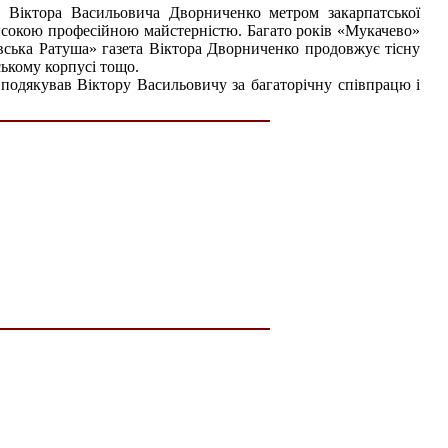
» Віктора Васильовича Дворниченко метром закарпатської
 високою професійною майстерністю. Багато років «Мукачево»
чівська Ратуша» газета Віктора Дворниченко продовжує тісну
ському корпусі тощо.
подякував Віктору Васильовичу за багаторічну співпрацю і