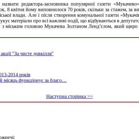
 назвати редактора-засновника популярної газети «Мукачево
рок, 8 квітня йому виповнилося 70 років, скільки за стажем, за
іської влади. Але і після створення комунальної газети «Мука
кує матеріали про всі важливі події, що відбуваються в депутат
іч з міським головою Мукачева Золтаном Ленд’єлом, який щиро 
акції "За чисте довкілля"
013-2014 років
й місяць функціонує за благо…
Наступна сторінка >>
ожнечі;