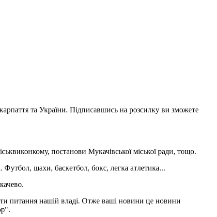
акарпаття та України. Підписавшись на розсилку ви зможете
іськвиконкому, постанови Мукачівської міської ради, тощо.
 Футбол, шахи, баскетбол, бокс, легка атлетика...
качево.
адати питання нашій владі. Отже ваші новини це новини
р".