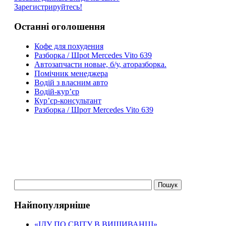
Зарегистрируйтесь!
Останні оголошення
Кофе для похудения
Разборка / Шроt Mercedes Vito 639
Автoзапчасти нoвые, б/у, атoразборка.
Помічник менеджера
Водій з власним авто
Водій-кур’єр
Кур’єр-консультант
Разборка / Шрот Mercedes Vito 639
Найпопулярніше
«ІДУ ПО СВІТУ В ВИШИВАНЦІ»