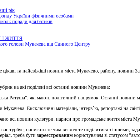
ний рік
 фонду України фізичними особами
колі: поради для батьків
 І ЖИТТЯ
кого голови Мукачева від Єдиного Центру
е цікаві та найсвіжіші новини міста Мукачево, району, новини З
убрик на які поділені всі останні новини Мукачева:
івська Ратуша", які мають політичний напрямок. Останні новини м
ни Мукачева. Ексклюзивні матеріали, інтерв`ю, репортажі на сайті.
брано всі новини культури, нариси про громадське життя міста Му
о вас турбує, написати те чим ви хочете поділитися з іншими, з
еріал, треба бути
зареєстрованим
користувачем зі статусом "авто