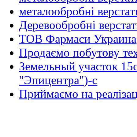
металообробні верстат
Деревообробні верста
ТОВ Фармаси Украина
Продаємо побутову тех
Земельный участок 15
"Эпицентра")-с
Приймаємо на реалізац