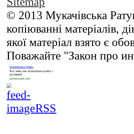
Sitemap
© 2013 Мукачівська Рату
копіюванні матеріалів, д
якої матеріал взято є обо
Поважайте "Закон про и
полиэтилен купить
Кто знает как полиэтилен купить с
доставкой.
polimersnab.com
RSS