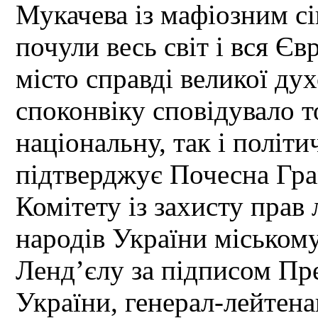
Мукачева із мафіозним с
почули весь світ і вся Єв
місто справді великої ду
споконвіку сповідувало т
національну, так і політич
підтверджує Почесна Гр
Комітету із захисту пра
народів України міськом
Ленд’єлу за підписом Пр
України, генерал-лейтен