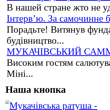
В нашей стране жто не у
Інтерв’ю. За самочинне б
Порадьте! Витянув фунда
будівництво...
МУКАЧІВСЬКИЙ САММІ
Високим гостям салютува
Міні...
Наша кнопка