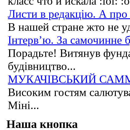
класс что и искала :lol: :
Листи в редакцію. А про 
В нашей стране жто не у
Інтерв’ю. За самочинне б
Порадьте! Витянув фунда
будівництво...
МУКАЧІВСЬКИЙ САММІ
Високим гостям салютува
Міні...
Наша кнопка