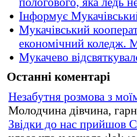
пологового, яка ледь н
Інформує Мукачівський
Мукачівський коопера
економічний коледж
Мукачево відсвяткувал
Останні коментарі
Незабутня розмова з моїм
Молодчина дівчина, гарна
Звідки до нас прийшов С