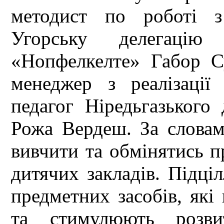
методист по роботі 
Угорську делегацію
«Нопфелкелте» Габор С
менеджер з реалізаці
педагог Ніредьгазького
Рожа Вердеш. За словам
вивчити та обмінятись п
дитячих закладів. Підці
предметних засобів, які
та стимулюють розви