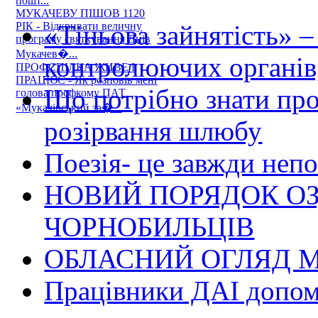
пошт...
МУКАЧЕВУ ПІШОВ 1120
«Тіньова зайнятість» –
РІК - Відкривати величну
програму святкування Днів
Мукачев�...
контролюючих органів,
ПРОФСПІЛКА ЖИВЕ І
ПРАЦЮЄ - Як розповів мені
Що потрібно знати пр
голова профкому ПАТ
«Мукачівський за�...
розірвання шлюбу
Поезія- це завжди непо
НОВИЙ ПОРЯДОК О
ЧОРНОБИЛЬЦІВ
ОБЛАСНИЙ ОГЛЯД М
Працівники ДАІ допомо