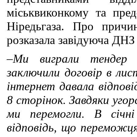
міськвиконкому та пред
Ніредьгаза. Про причи
розказала завідуюча ДН
–Ми виграли тендер у
заключили договір в лис
інтернет давала відпові
8 сторінок. Завдяки уго
ми перемогли. В січн
відповідь, що переможц