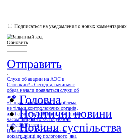
Подписаться на уведомления о новых комментариях
Обновить
Отправить
.
Слухи об аварии на АЭС в
Словакии? - Сегодня, начиная с
обеда начали появляться слухи об
Головна
ав�...
«Тіньова зайнятість» – проблема
не тільки контролюючих органів,
Політичні новини
але і самих працівників - Останнім
часом широкого застосування
Новини суспільства
набула виплата з...
Працівники ДАІ допомогли
доїхати жінці до пологового, яка