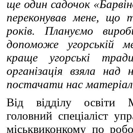
ще один садочок «Барвін
переконував мене, що 
років. Плануємо виро
допоможе угорській м
краще угорські тради
організація взяла над
постачати нас матеріал
Від відділу освіти М
головний спеціаліст упр
міськвиконкому по роб