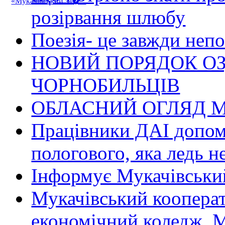
«Мукачівський за�...
розірвання шлюбу
Поезія- це завжди непо
НОВИЙ ПОРЯДОК О
ЧОРНОБИЛЬЦІВ
ОБЛАСНИЙ ОГЛЯД М
Працівники ДАІ допомо
пологового, яка ледь н
Інформує Мукачівський
Мукачівський коопера
економічний коледж