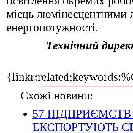
освітлення окремих робо
місць люмінесцентними 
енергопотужності.
Технічний дирек
{linkr:related;ke
Схожі новини:
57 ПІДПРИЄМСТВ
ЕКСПОРТУЮТЬ С