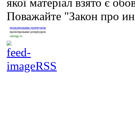
якої матеріал взято є обо
Поважайте "Закон про и
проектирование резервуаров
проектирование резервуаров
samngp.ru
RSS