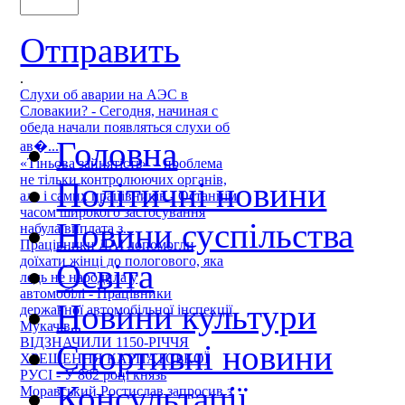
Отправить
.
Слухи об аварии на АЭС в
Словакии? - Сегодня, начиная с
обеда начали появляться слухи об
Головна
ав�...
«Тіньова зайнятість» – проблема
не тільки контролюючих органів,
Політичні новини
але і самих працівників - Останнім
часом широкого застосування
Новини суспільства
набула виплата з...
Працівники ДАІ допомогли
доїхати жінці до пологового, яка
Освіта
ледь не народила у
автомобілі - Працівники
Новини культури
державної автомобільної інспекції
Мукачів...
ВІДЗНАЧИЛИ 1150-РІЧЧЯ
Спортивні новини
ХРЕЩЕННЯ КАРПАТСЬКОЇ
РУСІ - У 862 році князь
Консультації
Моравський Ростислав запросив з