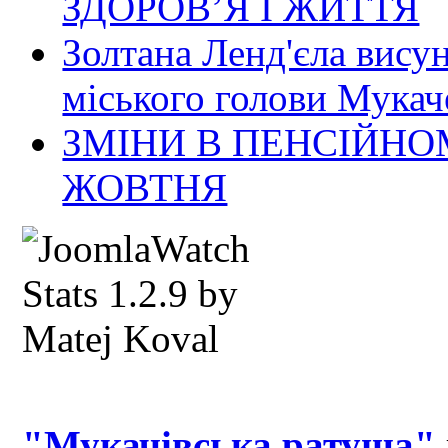
ЗДОРОВ’Я І ЖИТТЯ
Золтана Ленд'єла вису
міського голови Мукач
ЗМІНИ В ПЕНСІЙНО
ЖОВТНЯ
"Мукачівська ратуша"