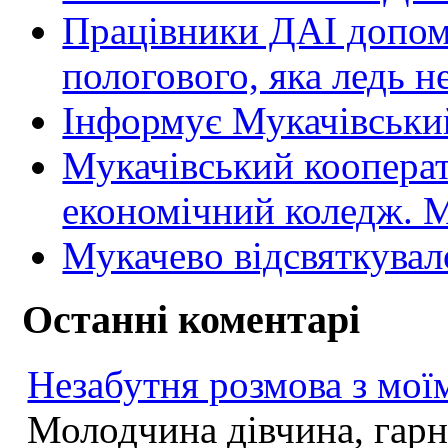
Працівники ДАІ допомо
пологового, яка ледь н
Інформує Мукачівський
Мукачівський коопера
економічний коледж
Мукачево відсвяткувал
Останні коментарі
Незабутня розмова з моїм
Молодчина дівчина, гарна