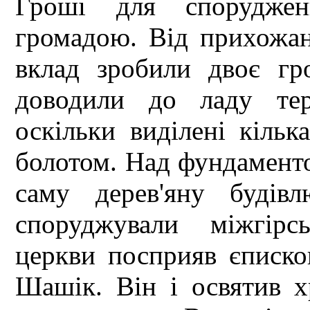
Гроші для споруджен
громадою. Від прихожан
вклад зробили двоє гр
доводили до ладу тер
оскільки виділені кільк
болотом. Над фундаменто
саму дерев'яну будів
споруджували міжгірс
церкви посприяв єписко
Шашік. Він і освятив х