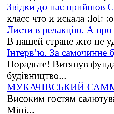
Звідки до нас прийшов С
класс что и искала :lol: :
Листи в редакцію. А про 
В нашей стране жто не у
Інтерв’ю. За самочинне б
Порадьте! Витянув фунда
будівництво...
МУКАЧІВСЬКИЙ САММІ
Високим гостям салютува
Міні...