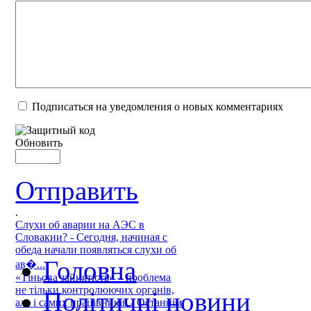
Подписаться на уведомления о новых комментариях
Обновить
Отправить
.
Слухи об аварии на АЭС в
Словакии? - Сегодня, начиная с
обеда начали появляться слухи об
Головна
ав�...
«Тіньова зайнятість» – проблема
не тільки контролюючих органів,
Політичні новини
але і самих працівників - Останнім