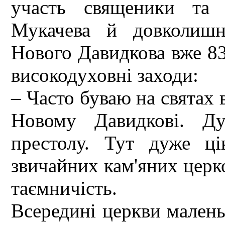
участь священики та 
Мукачева й довколиш
Нового Давидкова вже 83,
високодуховні заходи:
– Часто буваю на святах 
Новому Давидкові. Ду
престолу. Тут дуже ц
звичайних кам'яних церков
таємничість.
Всередині церкви маленьк