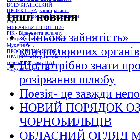
ВСЕУКРАЇНСЬКИЙ
ПРОЕКТ - «Адміністративні
Інші новини
послуги: спрощений доступ через
пошт...
МУКАЧЕВУ ПІШОВ 1120
«Тіньова зайнятість» –
РІК - Відкривати величну
програму святкування Днів
Мукачев�...
контролюючих органів,
ПРОФСПІЛКА ЖИВЕ І
ПРАЦЮЄ - Як розповів мені
Що потрібно знати пр
голова профкому ПАТ
«Мукачівський за�...
розірвання шлюбу
Поезія- це завжди непо
НОВИЙ ПОРЯДОК О
ЧОРНОБИЛЬЦІВ
ОБЛАСНИЙ ОГЛЯД М