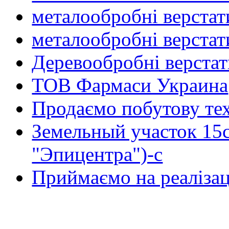
металообробні верстат
металообробні верстат
Деревообробні верста
ТОВ Фармаси Украина
Продаємо побутову тех
Земельный участок 15
"Эпицентра")-с
Приймаємо на реалізац