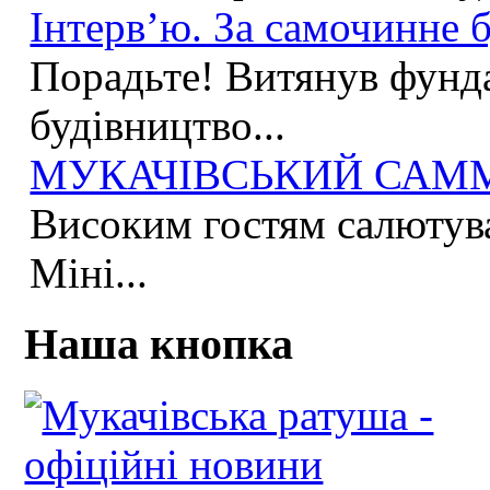
Інтерв’ю. За самочинне б
Порадьте! Витянув фунда
будівництво...
МУКАЧІВСЬКИЙ САММІ
Високим гостям салютува
Міні...
Наша кнопка