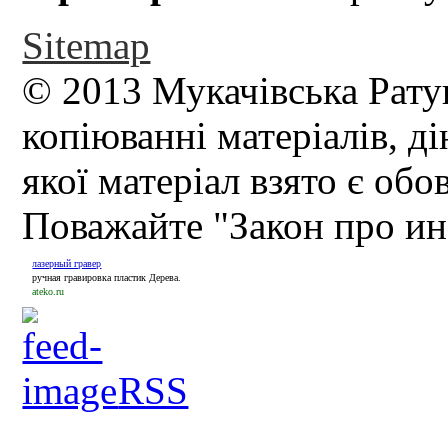
Sitemap
© 2013 Мукачівська Рату
копіюванні матеріалів, д
якої матеріал взято є обо
Поважайте "Закон про и
лазерный гравер
ручная гравировка пластик Дерева.
ateko.ru
RSS