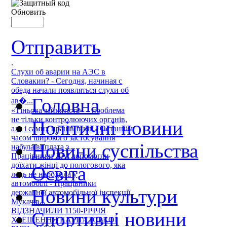
Обновить
Отправить
.
Слухи об аварии на АЭС в
Словакии? - Сегодня, начиная с
обеда начали появляться слухи об
Головна
ав�...
«Тіньова зайнятість» – проблема
не тільки контролюючих органів,
Політичні новини
але і самих працівників - Останнім
часом широкого застосування
Новини суспільства
набула виплата з...
Працівники ДАІ допомогли
доїхати жінці до пологового, яка
Освіта
ледь не народила у
автомобілі - Працівники
Новини культури
державної автомобільної інспекції
Мукачів...
ВІДЗНАЧИЛИ 1150-РІЧЧЯ
Спортивні новини
ХРЕЩЕННЯ КАРПАТСЬКОЇ