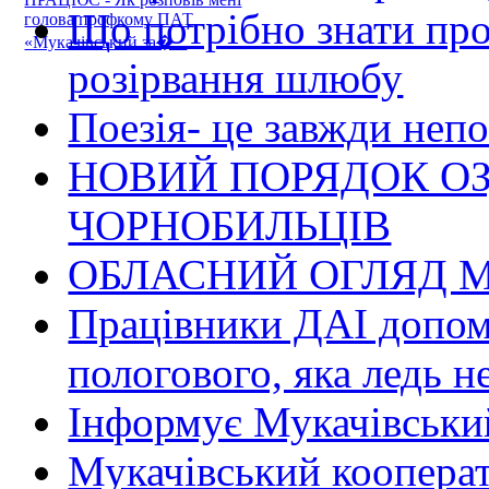
Що потрібно знати пр
голова профкому ПАТ
«Мукачівський за�...
розірвання шлюбу
Поезія- це завжди непо
НОВИЙ ПОРЯДОК О
ЧОРНОБИЛЬЦІВ
ОБЛАСНИЙ ОГЛЯД М
Працівники ДАІ допомо
пологового, яка ледь н
Інформує Мукачівський
Мукачівський коопера