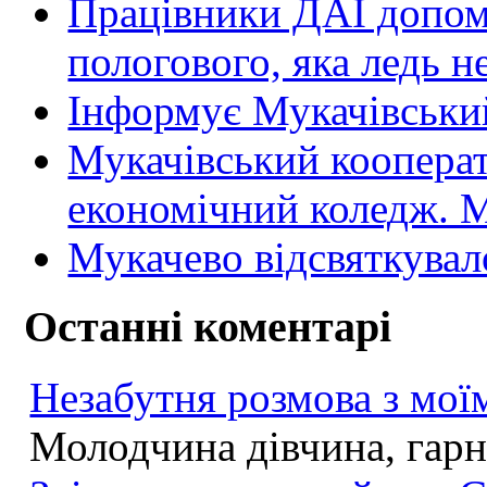
Працівники ДАІ допомо
пологового, яка ледь н
Інформує Мукачівський
Мукачівський коопера
економічний коледж
Мукачево відсвяткувал
Останні коментарі
Незабутня розмова з моїм
Молодчина дівчина, гарна