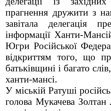
делегації із західни
прагнення дружити з на
завітала делегація пр
інформації Ханти-Мансі
Югри Російської Федера
відкриттям того, що пр
батьківщині і багато слі
ханти-мансі.
У міській Ратуші російс
голова Мукачева Золтан 