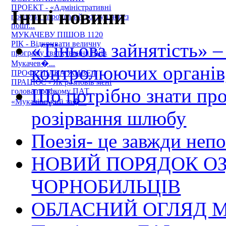
ПРОЕКТ - «Адміністративні
Інші новини
послуги: спрощений доступ через
пошт...
МУКАЧЕВУ ПІШОВ 1120
«Тіньова зайнятість» –
РІК - Відкривати величну
програму святкування Днів
Мукачев�...
контролюючих органів,
ПРОФСПІЛКА ЖИВЕ І
ПРАЦЮЄ - Як розповів мені
Що потрібно знати пр
голова профкому ПАТ
«Мукачівський за�...
розірвання шлюбу
Поезія- це завжди непо
НОВИЙ ПОРЯДОК О
ЧОРНОБИЛЬЦІВ
ОБЛАСНИЙ ОГЛЯД М