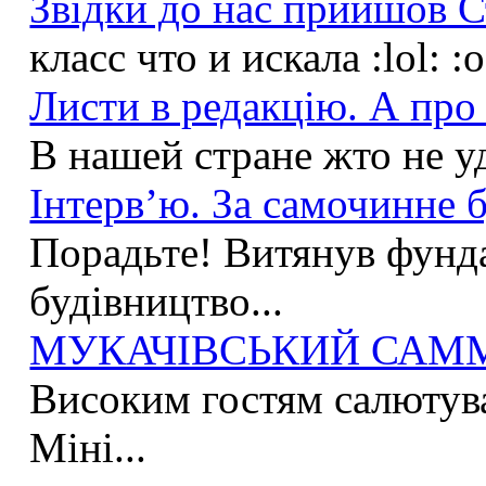
Звідки до нас прийшов С
класс что и искала :lol: :
Листи в редакцію. А про 
В нашей стране жто не у
Інтерв’ю. За самочинне б
Порадьте! Витянув фунда
будівництво...
МУКАЧІВСЬКИЙ САММІ
Високим гостям салютува
Міні...