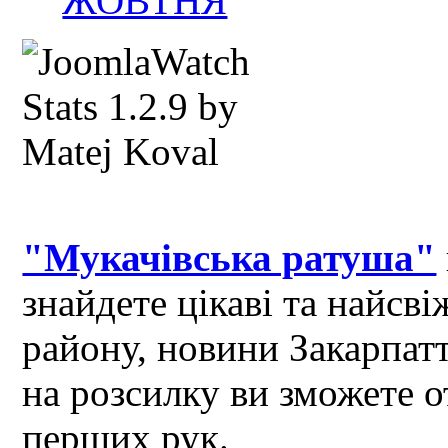
ЖОВТНЯ
"Мукачівська ратуша"
знайдете цікаві та найсв
району, новини Закарпат
на розсилку ви зможете 
перших рук.