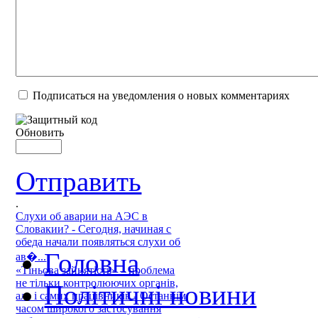
Подписаться на уведомления о новых комментариях
Обновить
Отправить
.
Слухи об аварии на АЭС в
Словакии? - Сегодня, начиная с
обеда начали появляться слухи об
Головна
ав�...
«Тіньова зайнятість» – проблема
не тільки контролюючих органів,
Політичні новини
але і самих працівників - Останнім
часом широкого застосування