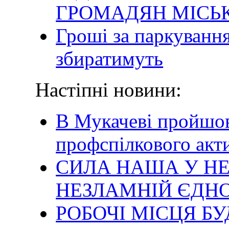
ГРОМАДЯН МІСЬ
Гроші за паркування
збиратимуть
Настіпні новини:
В Мукачеві пройшов
профспілкового акт
СИЛА НАША У Н
НЕЗЛАМНІЙ ЄДНОС
РОБОЧІ МІСЦЯ Б