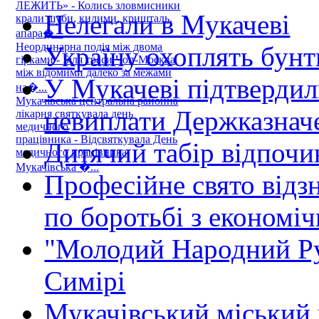
ЛЕЖИТЬ» - Колись зловмисники
Нелегали в Мукачеві
крали шуби, килими, кришталь,
апара�...
Неординарна подія між двома
Україну охоплять бунт
гірками - Біля траси Чоп-Москва
між відомими далеко за межами
У Мукачеві підтвердил
на�...
Мукачівська центральна районна
невиплати Держказначе
лікарня святкувала день
медичного
працівника - Відсвяткувала День
Дитячий табір відпо
медичного працівника
Мукачівська �...
Професійне свято відз
по боротьбі з економі
"Молодий Народний Ру
Симірі
Мукачівський міський 