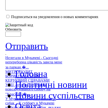
Подписаться на уведомления о новых комментариях
Обновить
Отправить
.
Нелегали в Мукачеві - Сьогодні
непереборна цікавість завела мене
за паркан �...
Головна
МИТРОПОЛИТ
БОРИСПІЛЬСЬКИЙ,
КЕРУЮЧИЙ СПРАВАМИ
Політичні новини
УПЦ - очолив освячення
новозбудованого собору на
Новини суспільства
"Красній г�...
У Мукачеві відбулася виставка
собак - У субботу в Мукачеві
Освіта
відбулася виставка собак, яка вже