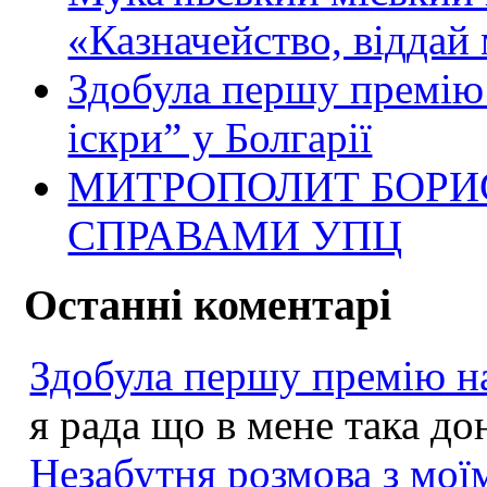
«Казначейство, віддай 
Здобула першу премію 
іскри” у Болгарії
МИТРОПОЛИТ БОРИ
СПРАВАМИ УПЦ
Останні коментарі
Здобула першу премію на
я рада що в мене така до
Незабутня розмова з моїм