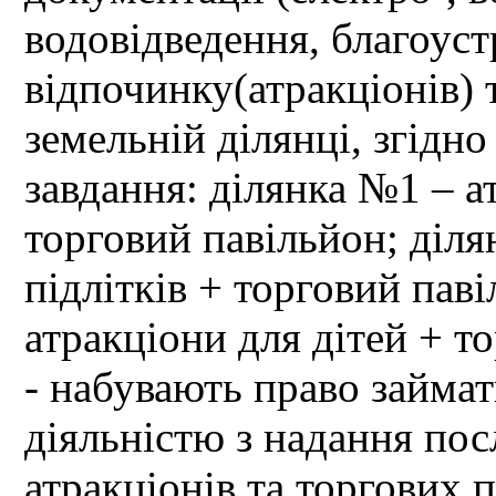
водовідведення, благоуст
відпочинку(атракціонів) 
земельній ділянці, згідн
завдання: ділянка №1 – а
торговий павільйон; діля
підлітків + торговий пав
атракціони для дітей + т
- набувають право займа
діяльністю з надання по
атракціонів та торгових 