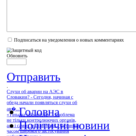
Подписаться на уведомления о новых комментариях
Обновить
Отправить
.
Слухи об аварии на АЭС в
Словакии? - Сегодня, начиная с
обеда начали появляться слухи об
Головна
ав�...
«Тіньова зайнятість» – проблема
не тільки контролюючих органів,
Політичні новини
але і самих працівників - Останнім
часом широкого застосування