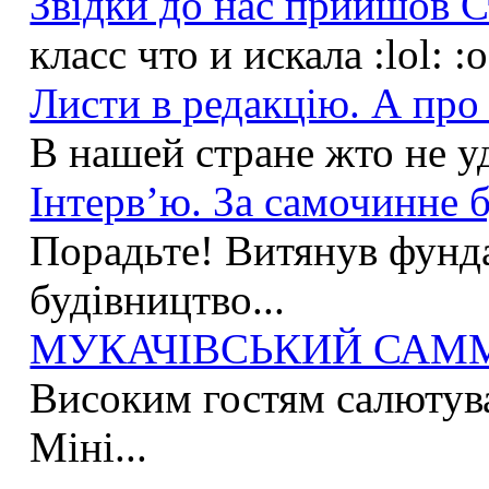
Звідки до нас прийшов С
класс что и искала :lol: :
Листи в редакцію. А про 
В нашей стране жто не у
Інтерв’ю. За самочинне б
Порадьте! Витянув фунда
будівництво...
МУКАЧІВСЬКИЙ САММІ
Високим гостям салютува
Міні...