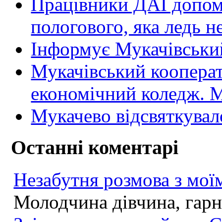
Працівники ДАІ допомо
пологового, яка ледь н
Інформує Мукачівський
Мукачівський коопера
економічний коледж
Мукачево відсвяткувал
Останні коментарі
Незабутня розмова з моїм
Молодчина дівчина, гарна