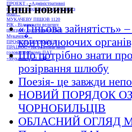
ПРОЕКТ - «Адміністративні
Інші новини
послуги: спрощений доступ через
пошт...
МУКАЧЕВУ ПІШОВ 1120
«Тіньова зайнятість» –
РІК - Відкривати величну
програму святкування Днів
Мукачев�...
контролюючих органів,
ПРОФСПІЛКА ЖИВЕ І
ПРАЦЮЄ - Як розповів мені
Що потрібно знати пр
голова профкому ПАТ
«Мукачівський за�...
розірвання шлюбу
Поезія- це завжди непо
НОВИЙ ПОРЯДОК О
ЧОРНОБИЛЬЦІВ
ОБЛАСНИЙ ОГЛЯД М