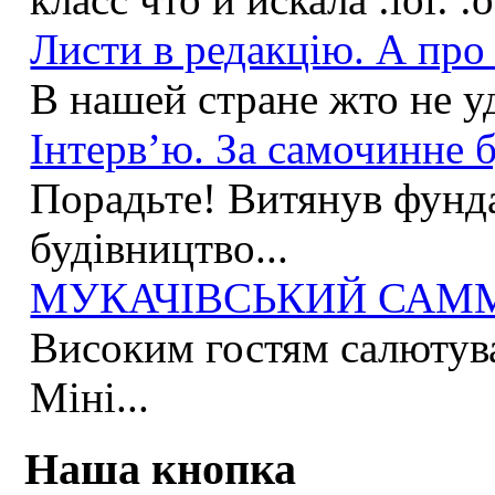
Листи в редакцію. А про 
В нашей стране жто не у
Інтерв’ю. За самочинне б
Порадьте! Витянув фунда
будівництво...
МУКАЧІВСЬКИЙ САММІ
Високим гостям салютува
Міні...
Наша кнопка