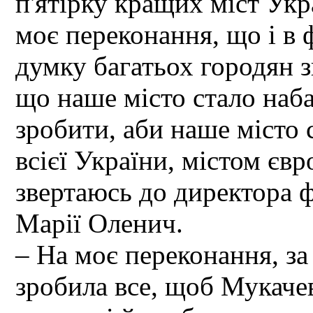
п'ятірку кращих міст Укр
моє переконання, що і в
думку багатьох городян 
що наше місто стало наб
зробити, аби наше місто 
всієї України, містом єв
звертаюсь до директора 
Марії Оленич.
– На моє переконання, за 
зробила все, щоб Мукаче