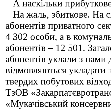
– А наскільки прибутков
– На жаль, збиткове. На с
абонентів приватного се
4 302 особи, а в комунал
абонентів – 12 501. Загал
абонентів уклали з нами
відмовляються укладати 
твердих побутових відход
ТзОВ «Закарпатєвротранс
«Мукачівський консервни