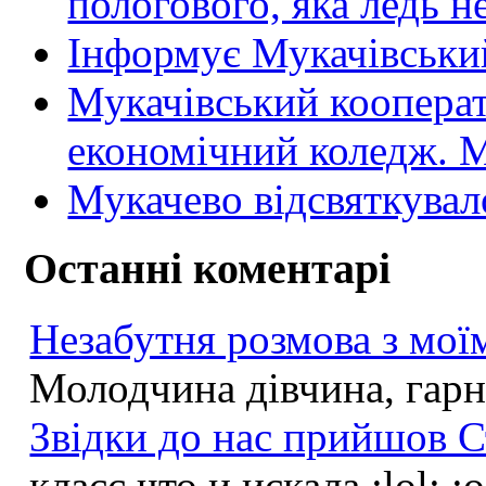
пологового, яка ледь н
Інформує Мукачівський
Мукачівський коопера
економічний коледж
Мукачево відсвяткувал
Останні коментарі
Незабутня розмова з моїм
Молодчина дівчина, гарна
Звідки до нас прийшов С
класс что и искала :lol: :