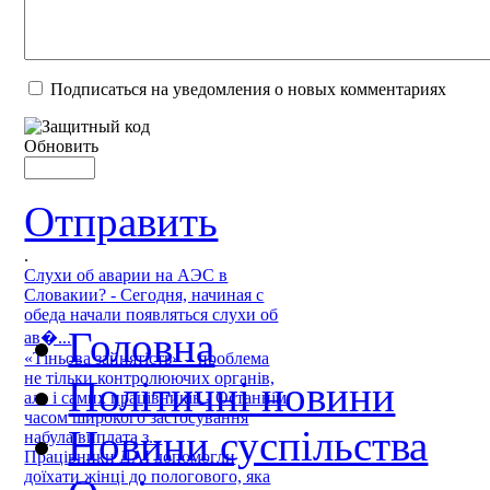
Подписаться на уведомления о новых комментариях
Обновить
Отправить
.
Слухи об аварии на АЭС в
Словакии? - Сегодня, начиная с
обеда начали появляться слухи об
Головна
ав�...
«Тіньова зайнятість» – проблема
не тільки контролюючих органів,
Політичні новини
але і самих працівників - Останнім
часом широкого застосування
Новини суспільства
набула виплата з...
Працівники ДАІ допомогли
доїхати жінці до пологового, яка