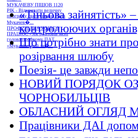
МУКАЧЕВУ ПІШОВ 1120
«Тіньова зайнятість» –
РІК - Відкривати величну
програму святкування Днів
Мукачев�...
контролюючих органів,
ПРОФСПІЛКА ЖИВЕ І
ПРАЦЮЄ - Як розповів мені
Що потрібно знати пр
голова профкому ПАТ
«Мукачівський за�...
розірвання шлюбу
Поезія- це завжди непо
НОВИЙ ПОРЯДОК О
ЧОРНОБИЛЬЦІВ
ОБЛАСНИЙ ОГЛЯД М
Працівники ДАІ допомо