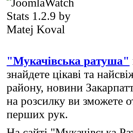
"Мукачівська ратуша"
знайдете цікаві та найсв
району, новини Закарпат
на розсилку ви зможете 
перших рук.
На сайті "Мукачівська Ра