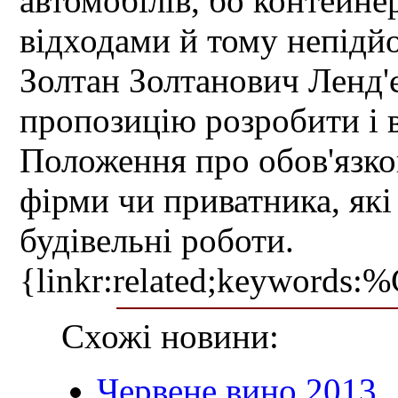
автомобілів, бо контейне
відходами й тому непідйо
Золтан Золтанович Ленд'
пропозицію розробити і в
Положення про обов'язко
фірми чи приватника, як
будівельні роботи.
{linkr:related;ke
Схожі новини:
Червене вино 2013