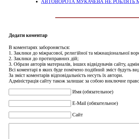
АВТОВОРОТА МУКАЧЕВА НЕ РОБЛЯТЬ М
Додати коментар
В коментарях забороняється:
1. Заклики до міжрасової, религійної та міжнаціональної вор
2. Заклики до протиправних дій;
3. Образи авторів материалів, інших відвідувачів сайту, адмін
Всі коментарі в яких буде помічено подібний зміст будуть ви
За зміст коментарів відповідальність несуть їх автори.
Адміністрація сайту також залишає за собою виключне право 
Имя (обязательное)
E-Mail (обязательное)
Сайт