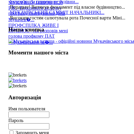
Інтерв’ю. За самочинне будівни...
МУКАЧЕВУ ПІШОВ 1120
Порадьте! Витянув фундамент під власне будівництво...
РІК - Відкривати величну
МУКАЧІВСЬКИЙ САММІТ НАЧАЛЬНИКІ...
програму святкування Днів
Високим гостям салютувала рота Почесної варти Міні...
Мукачев�...
ПРОФСПІЛКА ЖИВЕ І
Наша кнопка
ПРАЦЮЄ - Як розповів мені
голова профкому ПАТ
«Мукачівський за�...
Моменти нашого міста
Авторизація
Имя пользователя
Пароль
Запомнить меня