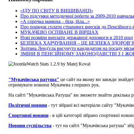
«ІДУ ПО СВІТУ В ВИШИВАНЦІ»
Про підсумки методичної роботи за 2009-2010 навчаль
«А сорочка мамина – біла, біла...»
Про порядок сплати страхових внесків до Пенсійного
МУКАЧЕВО ОСПІВАНЕ В ВІРШАХ
Нові розміри виплати державної допомоги в 2010 році
БЕЗПЕКА ХАРЧУВАННЯ – ЦЕ БЕЗПЕКА ЗДОРОВ’Я
Золтана Ленд'єла висунуто кандидатом на посаду місь
ЗМІНИ В ПЕНСІЙНОМУ ЗАКОНОДАВСТВІ З 1 Ж
"Мукачівська ратуша"
це сайт на якому ви завжди знайдет
отримувати новини Мукачева з перших рук.
На сайті "Мукачівська Ратуша" ви зможете знайти декілька р
Політичні новини
- тут зібрані всі матеріали сайту "Мукач
Спортивні новини
- в цій категорії зібрано спортивні нови
Новини суспільства
- тут на сайті "Мукачівська ратуша" зі