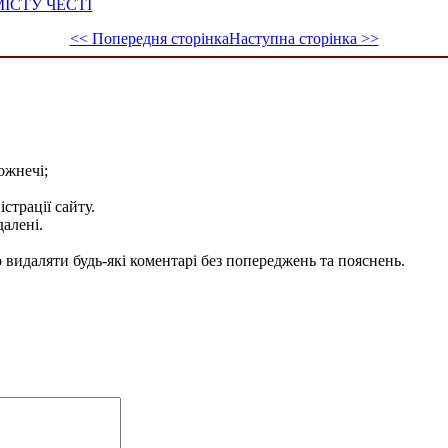
ІСТУ ЧЕСТІ
<< Попередня сторінка
Наступна сторінка >>
ожнечі;
істрації сайту.
далені.
видаляти будь-які коментарі без попереджень та пояснень.