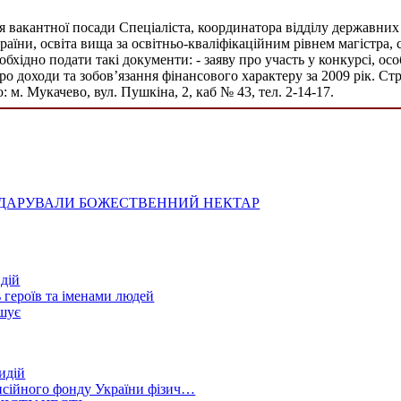
вакантної посади Спеціаліста, координатора відділу державних 
раїни, освіта вища за освітньо-кваліфікаційним рівнем магістра,
еобхідно подати такі документи: - заяву про участь у конкурсі, о
про доходи та зобов’язання фінансового характеру за 2009 рік. Ст
: м. Мукачево, вул. Пушкіна, 2, каб № 43, тел. 2-14-17.
У ДАРУВАЛИ БОЖЕСТВЕННИЙ НЕКТАР
дій
 героїв та іменами людей
ошує
идій
енсійного фонду України фізич…