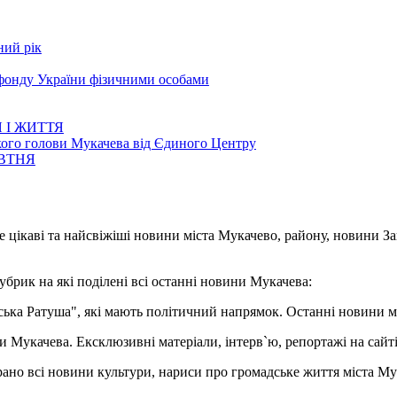
ний рік
 фонду України фізичними особами
 І ЖИТТЯ
кого голови Мукачева від Єдиного Центру
ОВТНЯ
е цікаві та найсвіжіші новини міста Мукачево, району, новини З
убрик на які поділені всі останні новини Мукачева:
івська Ратуша", які мають політичний напрямок. Останні новини м
ни Мукачева. Ексклюзивні матеріали, інтерв`ю, репортажі на сайті.
брано всі новини культури, нариси про громадське життя міста Му