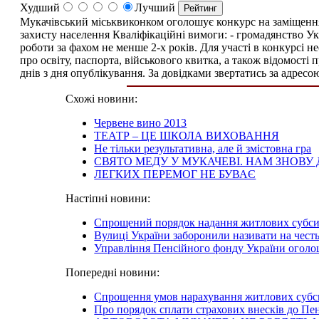
Худший
Лучший
Мукачівський міськвиконком оголошує конкурс на заміщення 
захисту населення Кваліфікаційні вимоги: - громадянство Ук
роботи за фахом не менше 2-х років. Для участі в конкурсі н
про освіту, паспорта, військового квитка, а також відомості 
днів з дня опублікування. За довідками звертатись за адресою
Схожі новини:
Червене вино 2013
ТЕАТР – ЦЕ ШКОЛА ВИХОВАННЯ
Не тільки результативна, але й змістовна гра
СВЯТО МЕДУ У МУКАЧЕВІ. НАМ ЗНОВ
ЛЕГКИХ ПЕРЕМОГ НЕ БУВАЄ
Настіпні новини:
Спрощений порядок надання житлових субси
Вулиці України заборонили називати на честь
Управління Пенсійного фонду України огол
Попередні новини:
Спрощення умов нарахування житлових субс
Про порядок сплати страхових внесків до П