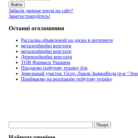
Забыли данные входа на сайт?
Зарегистрируйтесь!
Останні оголошення
Рассылка объявлений на доски в интернете
металообробні верстати
металообробні верстати
Деревообробні верстати
ТОВ Фармаси Украина
Продаємо побутову техніку б/ж
Земельный участок 15сот.-Львов-ЗымнаВода (р-н "Эпи
Приймаємо на реалізацію побутову техніку
Найпопулярніше