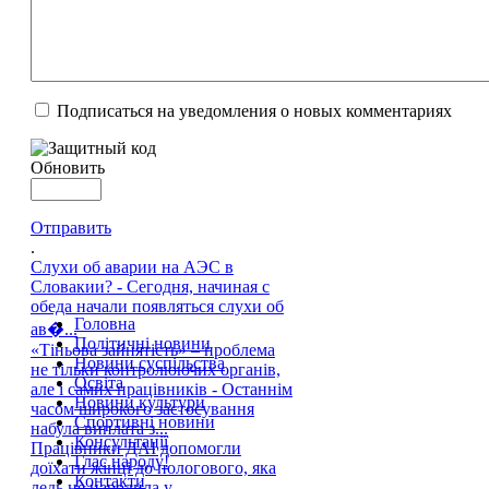
Подписаться на уведомления о новых комментариях
Обновить
Отправить
.
Слухи об аварии на АЭС в
Словакии? - Сегодня, начиная с
обеда начали появляться слухи об
Головна
ав�...
Політичні новини
«Тіньова зайнятість» – проблема
Новини суспільства
не тільки контролюючих органів,
Освіта
але і самих працівників - Останнім
Новини культури
часом широкого застосування
Спортивні новини
набула виплата з...
Консультації
Працівники ДАІ допомогли
Глас народу!
доїхати жінці до пологового, яка
Контакти
ледь не народила у