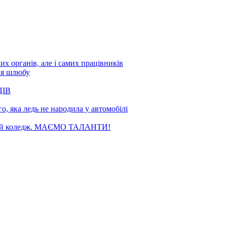
х органів, але і самих працівників
ня шлюбу
ЦІВ
, яка ледь не народила у автомобілі
чний коледж. МАЄМО ТАЛАНТИ!