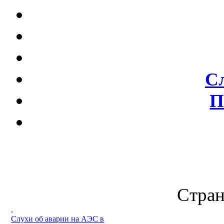
С
П
Стран
.
Слухи об аварии на АЭС в