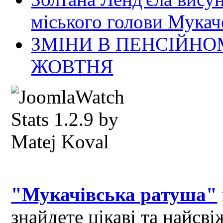
міського голови Мукач
ЗМІНИ В ПЕНСІЙНО
ЖОВТНЯ
"Мукачівська ратуша"
знайдете цікаві та найсв