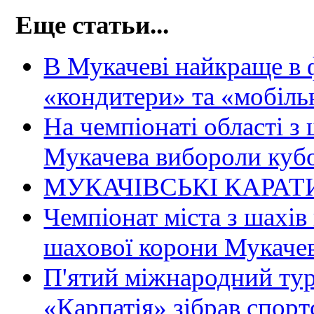
Еще статьи...
В Мукачеві найкраще в 
«кондитери» та «мобіль
На чемпіонаті області з
Мукачева вибороли кубо
МУКАЧІВСЬКІ КАРАТ
Чемпіонат міста з шахі
шахової корони Мукаче
П'ятий міжнародний тур
«Карпатія» зібрав спорт