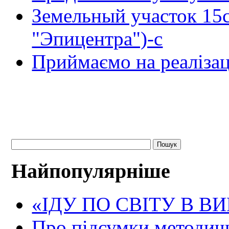
Земельный участок 15
"Эпицентра")-с
Приймаємо на реалізац
Найпопулярніше
«ІДУ ПО СВІТУ В В
Про підсумки методичн