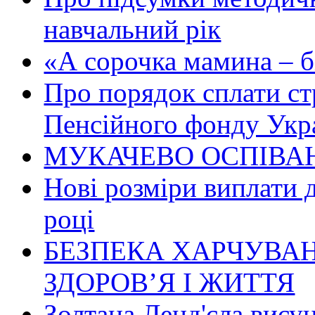
навчальний рік
«А сорочка мамина – біл
Про порядок сплати ст
Пенсійного фонду Укр
МУКАЧЕВО ОСПІВАН
Нові розміри виплати 
році
БЕЗПЕКА ХАРЧУВАН
ЗДОРОВ’Я І ЖИТТЯ
Золтана Ленд'єла вису