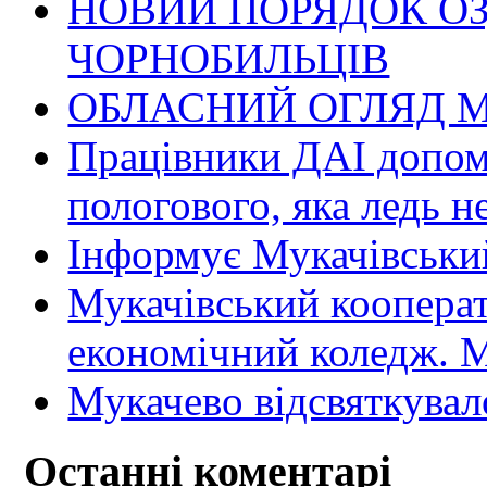
НОВИЙ ПОРЯДОК О
ЧОРНОБИЛЬЦІВ
ОБЛАСНИЙ ОГЛЯД М
Працівники ДАІ допомо
пологового, яка ледь н
Інформує Мукачівський
Мукачівський коопера
економічний коледж
Мукачево відсвяткувал
Останні коментарі