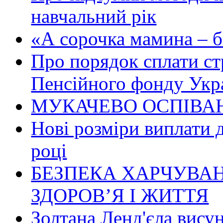
навчальний рік
«А сорочка мамина – біл
Про порядок сплати ст
Пенсійного фонду Укр
МУКАЧЕВО ОСПІВАН
Нові розміри виплати 
році
БЕЗПЕКА ХАРЧУВАН
ЗДОРОВ’Я І ЖИТТЯ
Золтана Ленд'єла вису