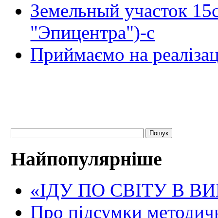
Земельный участок 15
"Эпицентра")-с
Приймаємо на реалізац
Найпопулярніше
«ІДУ ПО СВІТУ В В
Про підсумки методичн