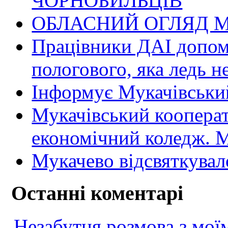
ЧОРНОБИЛЬЦІВ
ОБЛАСНИЙ ОГЛЯД М
Працівники ДАІ допомо
пологового, яка ледь н
Інформує Мукачівський
Мукачівський коопера
економічний коледж
Мукачево відсвяткувал
Останні коментарі
Незабутня розмова з моїм