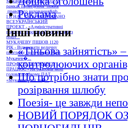
Дошка оголошень
Мукачівському РЦДЮТ - У
рамках проведення тижня
Реклама
правового виховання&nb...
І В НАС ЗАПОЧАТКОВАНО
ВСЕУКРАЇНСЬКИЙ
ПРОЕКТ - «Адміністративні
Інші новини
послуги: спрощений доступ через
пошт...
МУКАЧЕВУ ПІШОВ 1120
«Тіньова зайнятість» –
РІК - Відкривати величну
програму святкування Днів
Мукачев�...
контролюючих органів,
ПРОФСПІЛКА ЖИВЕ І
ПРАЦЮЄ - Як розповів мені
Що потрібно знати пр
голова профкому ПАТ
«Мукачівський за�...
розірвання шлюбу
Поезія- це завжди непо
НОВИЙ ПОРЯДОК О