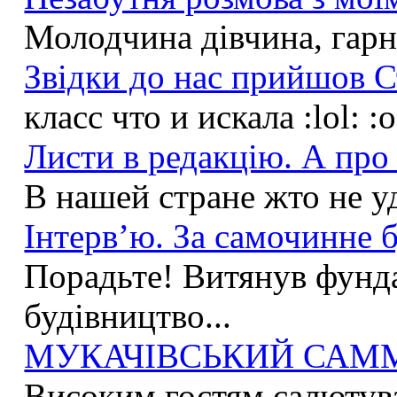
Молодчина дівчина, гарна
Звідки до нас прийшов С
класс что и искала :lol: :
Листи в редакцію. А про 
В нашей стране жто не у
Інтерв’ю. За самочинне б
Порадьте! Витянув фунда
будівництво...
МУКАЧІВСЬКИЙ САММІ
Високим гостям салютува