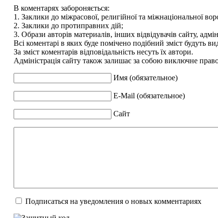
В коментарях забороняється:
1. Заклики до міжрасової, религійної та міжнаціональної вор
2. Заклики до протиправних дій;
3. Образи авторів материалів, інших відвідувачів сайту, адмін
Всі коментарі в яких буде помічено подібний зміст будуть ви
За зміст коментарів відповідальність несуть їх автори.
Адміністрація сайту також залишає за собою виключне право 
Имя (обязательное)
E-Mail (обязательное)
Сайт
Подписаться на уведомления о новых комментариях