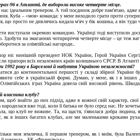
Іграх-96 в Атланті, де вибороли високе четверте місце.
я нас ідеальним тренером. А той поєдинок добре пам'ятаю, адже я
ихання. Куба – «моя» команда: у мене виходило грати проти супер
я, що просто не дивлячись кидала м'яч у бік кошика, а він туди
тлети виступали окремою командою. Українці тоді виступили доси
. Здобути на змаганнях чотириріччя четверте місце – це теж ва
боротися за олімпійські нагороди..
ор ніс нинішній президент НОК України, Герой України Сергій
сли прапори всіх незалежних країн колишнього СРСР. В Атланті 
и 1992 року в Барселоні й набуття Україною незалежності?
тися до континентальної першості у складі збірної України бу
ити себе в українській формі. Думаю, у мене, як і в інших ді
лімпійських іграх Україна довела свій високий рівень. Шкода,
 й власника клубу?
м, щоб знайти до них підхід, адже в кожної свій характер, свої 
а народилася вже тоді, коли її батька не було серед нас. Не хочеть
ала, що клуб не виживе. Та, на щастя, з'явилася добра людина, 
т, як в інших багатих клубах, але ми маленькими кроками руха
ільки моя землячка, її першим тренером, як і моїм, була Вале
 її команда – БК «Франківськ».