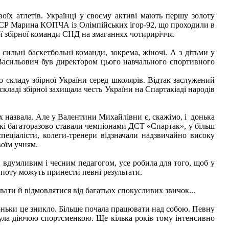
воїх атлетів. Українці у своєму активі мають першу золоту
РСР Марина КОПЧА із Олімпійських ігор-92, що проходили в
ої збірної команди СНД на змаганнях чотириріччя.
сильні баскетбольні команди, зокрема, жіночі. А з дітьми у
асильович був директором цього навчального спортивного
 складу збірної України серед школярів. Відтак заслужений
ладі збірної захищала честь України на Спартакіаді народів
ох назвала. Але у Валентини Михайлівни є, скажімо, і донька
 які багаторазово ставали чемпіонами ДСТ «Спартак», у більш
пеціалісти, колеги-тренери відзначали надзвичайно високу
воїм учням.
й вдумливим і чесним педагогом, усе робила для того, щоб у
о поту можуть принести певні результати.
ати й відмовлятися від багатьох спокусливих звичок...
доньки це зникло. Більше почала працювати над собою. Певну
була діючою спортсменкою. Ще кілька років тому інтенсивно