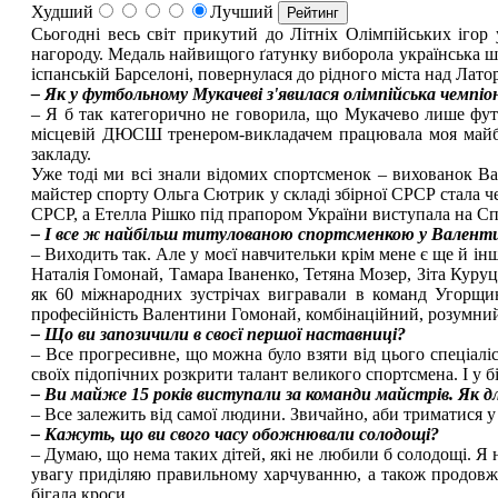
Худший
Лучший
Сьогодні весь світ прикутий до Літніх Олімпійських ігор 
нагороду. Медаль найвищого ґатунку виборола українська 
іспанській Барселоні, повернулася до рідного міста над Лат
– Як у футбольному Мукачеві з'явилася олімпійська чемпіо
– Я б так категорично не говорила, що Мукачево лише футбо
місцевій ДЮСШ тренером-викладачем працювала моя майбу
закладу.
Уже тоді ми всі знали відомих спортсменок – вихованок Ва
майстер спорту Ольга Сютрик у складі збірної СРСР стала ч
СРСР, а Етелла Рішко під прапором України виступала на С
– І все ж найбільш титулованою спортсменкою у Валенти
– Виходить так. Але у моєї навчительки крім мене є ще й ін
Наталія Гомонай, Тамара Іваненко, Тетяна Мозер, Зіта Куруц
як 60 міжнародних зустрічах вигравали в команд Угорщини
професійність Валентини Гомонай, комбінаційний, розумний 
– Що ви запозичили в своєї першої наставниці?
– Все прогресивне, що можна було взяти від цього спеціалі
своїх підопічних розкрити талант великого спортсмена. І у б
– Ви майже 15 років виступали за команди майстрів. Як д
– Все залежить від самої людини. Звичайно, аби триматися у
– Кажуть, що ви свого часу обожнювали солодощі?
– Думаю, що нема таких дітей, які не любили б солодощі. Я
увагу приділяю правильному харчуванню, а також продовжую
бігала кроси.