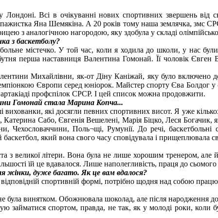
у Лондоні. Всі в очікуванні нових спортивних звершень від с
шпажистка Яна Шемякіна. А 20 років тому наша землячка, змс С
орицею з аналогічною нагородою, яку здобула у складі олімпійськ
нка з баскетболу?
льне містечко. У той час, коли я ходила до школи, у нас були 
тня перша наставниця Валентина Гомонай. Її чоловік Євген В
лентини Михайлівни, як-от Діну Каніжай, яку було включено до
емпіонкою Європи серед юніорок. Майстер спорту Єва Болдог у ск
партакіаді профспілок СРСР. І цей список можна продовжити.
ни Гомонай стала Марина Копча...
ші вихованки, які досягли певних спортивних висот. Я уже кільк
, Катерина Сабо, Євгенія Вешелені, Марія Біцко, Леся Богачик,
, Чехословаччини, Поль¬щі, Румунії. До речі, баскетбольні с
баскетбол, який вона свого часу сповідувала і прищеплювала с
ста з великої літери. Вона була не лише хорошим тренером, але 
ільшості їй це вдавалося. Лише наполегливість, праця до сьомог
ля жінки, дуже багато. Як це вам вдалося?
 відповідній спортивній формі, потрібно щодня над собою працюв
 не була винятком. Обожнювала шоколад, але після народження 
 займатися спортом, правда, не так, як у молоді роки, коли 