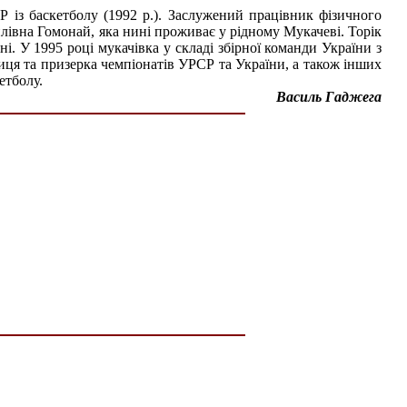
 із баскетболу (1992 р.). Заслужений працівник фізичного
івна Гомонай, яка нині проживає у рідному Мукачеві. Торік
ні. У 1995 році мукачівка у складі збірної команди України з
иця та призерка чемпіонатів УРСР та України, а також інших
етболу.
Василь Гаджега