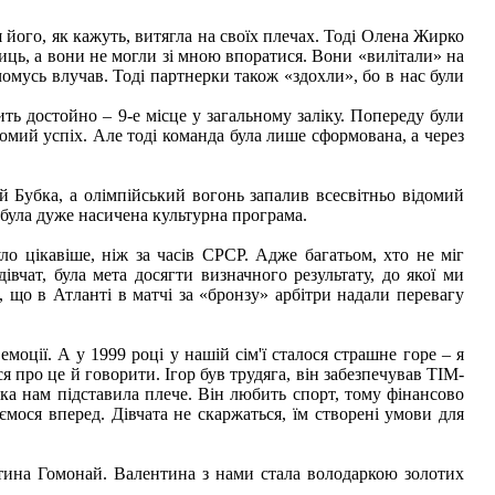
 його, як кажуть, витягла на своїх плечах. Тоді Олена Жирко
ниць, а вони не могли зі мною впоратися. Вони «вилітали» на
 чомусь влучав. Тоді партнерки також «здохли», бо в нас були
ть достойно – 9-е місце у загальному заліку. Попереду були
гомий успіх. Але тоді команда була лише сформована, а через
 Бубка, а олімпійський вогонь запалив всесвітньо відомий
була дуже насичена культурна програма.
ло цікавіше, ніж за часів СРСР. Адже багатьом, хто не міг
вчат, була мета досягти визначного результату, до якої ми
 що в Атланті в матчі за «бронзу» арбітри надали перевагу
емоції. А у 1999 році у нашій сім'ї сталося страшне горе – я
ся про це й говорити. Ігор був трудяга, він забезпечував ТІМ-
яка нам підставила плече. Він любить спорт, тому фінансово
ємося вперед. Дівчата не скаржаться, їм створені умови для
нтина Гомонай. Валентина з нами стала володаркою золотих