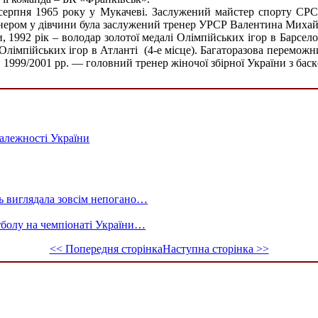
ерпня 1965 року у Мукачеві. Заслужений майстер спорту СРСР
нером у дівчини була заслужений тренер УРСР Валентина Михайл
, 1992 рік – володар золотої медалі Олімпійських ігор в Барсело
лімпійських ігор в Атланті (4-е місце). Багаторазова переможн
1999/2001 рр. — головний тренер жіночої збірної України з баск
залежності України
дь виглядала зовсім непогано…
тболу на чемпіонаті України…
<< Попередня сторінка
Наступна сторінка >>