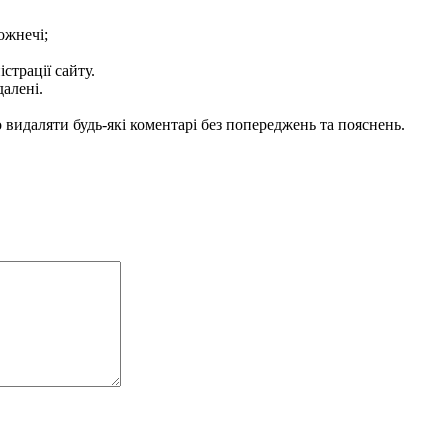
ожнечі;
істрації сайту.
далені.
видаляти будь-які коментарі без попереджень та пояснень.