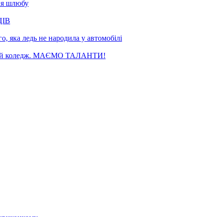
ня шлюбу
ЦІВ
, яка ледь не народила у автомобілі
чний коледж. МАЄМО ТАЛАНТИ!