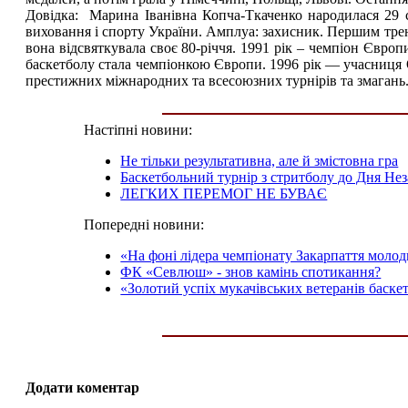
Довідка: Марина Іванівна Копча-Ткаченко народилася 29 с
виховання і спорту України. Амплуа: захисник. Першим тре
вона відсвяткувала своє 80-річчя. 1991 рік – чемпіон Європи
баскетболу стала чемпіонкою Європи. 1996 рік — учасниця О
престижних міжнародних та всесоюзних турнірів та змагань. 
Настіпні новини:
Не тільки результативна, але й змістовна гра
Баскетбольний турнір з стритболу до Дня Не
ЛЕГКИХ ПЕРЕМОГ НЕ БУВАЄ
Попередні новини:
«На фоні лідера чемпіонату Закарпаття моло
ФК «Севлюш» - знов камінь спотикання?
«Золотий успіх мукачівських ветеранів баске
Додати коментар