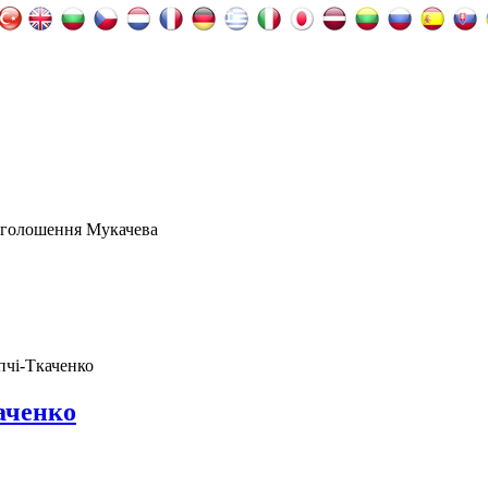
оголошення Мукачева
чі-Ткаченко
аченко