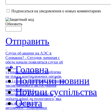
Подписаться на уведомления о новых комментариях
Обновить
Отправить
.
Слухи об аварии на АЭС в
Словакии? - Сегодня, начиная с
обеда начали появляться слухи об
Головна
ав�...
«Тіньова зайнятість» – проблема
не тільки контролюючих органів,
Політичні новини
але і самих працівників - Останнім
часом широкого застосування
Новини суспільства
набула виплата з...
Працівники ДАІ допомогли
доїхати жінці до пологового, яка
Освіта
ледь не народила у
автомобілі - Працівники