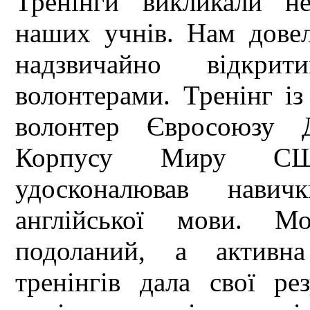
Тренінги викликали не
наших учнів. Нам дове
надзвичайно відкрит
волонтерами. Тренінг і
волонтер Євросоюзу Д
Корпусу Миру СШ
удосконалював нави
англійської мови. М
подоланий, а активна
тренінгів дала свої ре