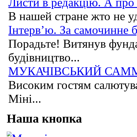
Листи в редакцію. А про 
В нашей стране жто не у
Інтерв’ю. За самочинне б
Порадьте! Витянув фунда
будівництво...
МУКАЧІВСЬКИЙ САММІ
Високим гостям салютува
Міні...
Наша кнопка