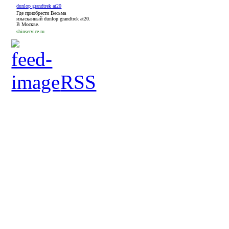
dunlop grandtrek at20
Где приобрести Весьма
изысканный dunlop grandtrek at20.
В Москве.
shinservice.ru
RSS