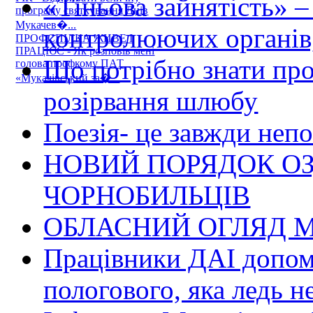
«Тіньова зайнятість» –
програму святкування Днів
Мукачев�...
контролюючих органів,
ПРОФСПІЛКА ЖИВЕ І
ПРАЦЮЄ - Як розповів мені
Що потрібно знати пр
голова профкому ПАТ
«Мукачівський за�...
розірвання шлюбу
Поезія- це завжди непо
НОВИЙ ПОРЯДОК О
ЧОРНОБИЛЬЦІВ
ОБЛАСНИЙ ОГЛЯД М
Працівники ДАІ допомо
пологового, яка ледь н