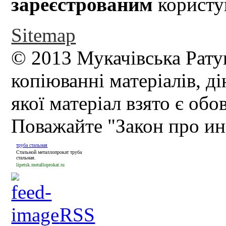
зареєстрованим
користув
Sitemap
© 2013 Мукачівська Рату
копіюванні матеріалів, д
якої матеріал взято є обо
Поважайте "Закон про и
труба стальная
Стальной металлопрокат труба
стальная.
lipetsk.metalloprokat.ru
RSS