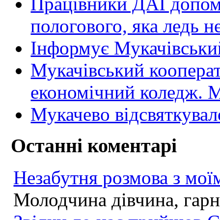
Працівники ДАІ допомо
пологового, яка ледь н
Інформує Мукачівський
Мукачівський коопера
економічний коледж
Мукачево відсвяткувал
Останні коментарі
Незабутня розмова з моїм
Молодчина дівчина, гарна