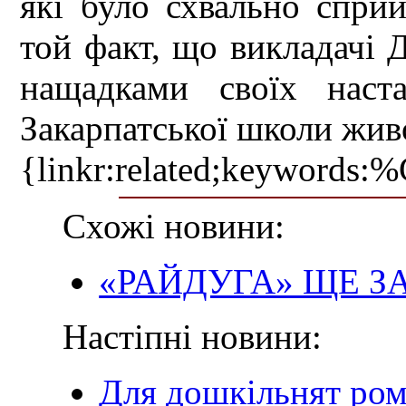
які було схвально спри
той факт, що викладачі
нащадками своїх наст
Закарпатської школи жив
{linkr:related;ke
Схожі новини:
«РАЙДУГА» ЩЕ З
Настіпні новини:
Для дошкільнят ром