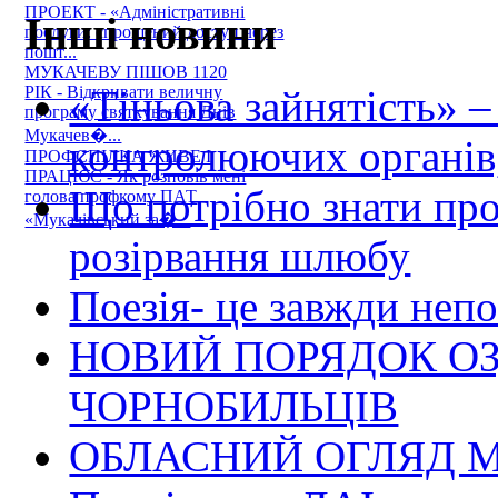
ПРОЕКТ - «Адміністративні
Інші новини
послуги: спрощений доступ через
пошт...
МУКАЧЕВУ ПІШОВ 1120
«Тіньова зайнятість» –
РІК - Відкривати величну
програму святкування Днів
Мукачев�...
контролюючих органів,
ПРОФСПІЛКА ЖИВЕ І
ПРАЦЮЄ - Як розповів мені
Що потрібно знати пр
голова профкому ПАТ
«Мукачівський за�...
розірвання шлюбу
Поезія- це завжди непо
НОВИЙ ПОРЯДОК О
ЧОРНОБИЛЬЦІВ
ОБЛАСНИЙ ОГЛЯД М