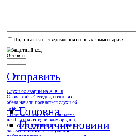
Подписаться на уведомления о новых комментариях
Обновить
Отправить
.
Слухи об аварии на АЭС в
Словакии? - Сегодня, начиная с
обеда начали появляться слухи об
Головна
ав�...
«Тіньова зайнятість» – проблема
не тільки контролюючих органів,
Політичні новини
але і самих працівників - Останнім
часом широкого застосування