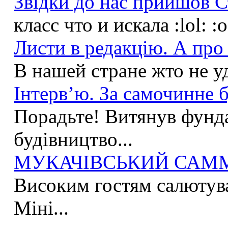
Звідки до нас прийшов С
класс что и искала :lol: :
Листи в редакцію. А про 
В нашей стране жто не у
Інтерв’ю. За самочинне б
Порадьте! Витянув фунда
будівництво...
МУКАЧІВСЬКИЙ САММІ
Високим гостям салютува
Міні...