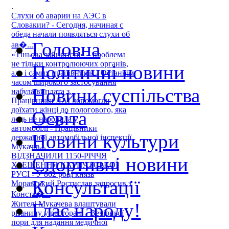
.
Слухи об аварии на АЭС в
Словакии? - Сегодня, начиная с
обеда начали появляться слухи об
Головна
ав�...
«Тіньова зайнятість» – проблема
не тільки контролюючих органів,
Політичні новини
але і самих працівників - Останнім
часом широкого застосування
Новини суспільства
набула виплата з...
Працівники ДАІ допомогли
доїхати жінці до пологового, яка
Освіта
ледь не народила у
автомобілі - Працівники
Новини культури
державної автомобільної інспекції
Мукачів...
ВІДЗНАЧИЛИ 1150-РІЧЧЯ
Спортивні новини
ХРЕЩЕННЯ КАРПАТСЬКОЇ
РУСІ - У 862 році князь
Консультації
Моравський Ростислав запросив з
Конста�...
Жителі Мукачева влаштували
Глас народу!
різанину у ресторані - Вечірньої
пори для надання медичної