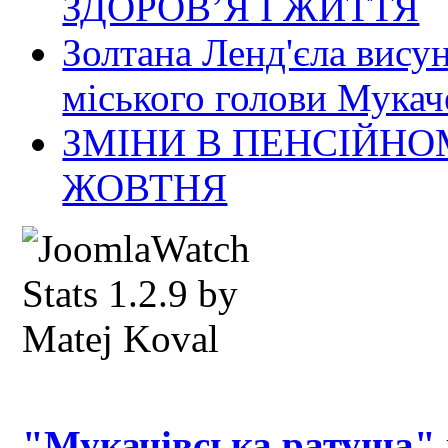
ЗДОРОВ’Я І ЖИТТЯ
Золтана Ленд'єла вису
міського голови Мукач
ЗМІНИ В ПЕНСІЙНО
ЖОВТНЯ
"Мукачівська ратуша"