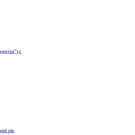
центра")-с
ний рік