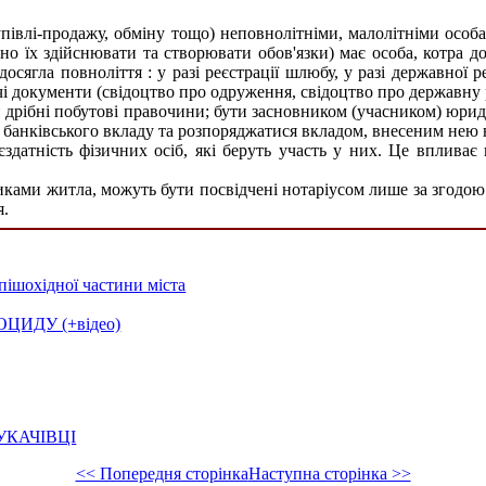
влі-продажу, обміну тощо) неповнолітніми, малолітніми особа
но їх здійснювати та створювати обов'язки) має особа, котра до
 досягла повноліття : у разі реєстрації шлюбу, у разі державної 
чі документи (свідоцтво про одруження, свідоцтво про державну 
ти дрібні побутові правочини; бути засновником (учасником) юр
банківського вкладу та розпоряджатися вкладом, внесеним нею на
єздатність фізичних осіб, які беруть участь у них. Це вплив
никами житла, можуть бути посвідчені нотаріусо
м лише за згодою 
я.
пішохідної частини міста
ИДУ (+відео)
УКАЧІВЦІ
<< Попередня сторінка
Наступна сторінка >>