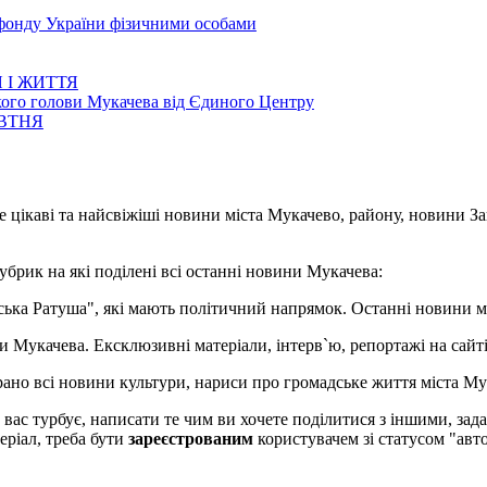
 фонду України фізичними особами
 І ЖИТТЯ
кого голови Мукачева від Єдиного Центру
ОВТНЯ
е цікаві та найсвіжіші новини міста Мукачево, району, новини З
убрик на які поділені всі останні новини Мукачева:
івська Ратуша", які мають політичний напрямок. Останні новини м
ни Мукачева. Ексклюзивні матеріали, інтерв`ю, репортажі на сайті.
брано всі новини культури, нариси про громадське життя міста Му
о вас турбує, написати те чим ви хочете поділитися з іншими, з
еріал, треба бути
зареєстрованим
користувачем зі статусом "авто