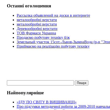
Останні оголошення
Рассылка объявлений на доски в интернете
металообробні верстати
металообробні верстати
Деревообробні верстати
ТОВ Фармаси Украина
Продаємо побутову техніку б/ж
Земельный участок 15сот.-Львов-ЗымнаВода (р-н "Эпи
Приймаємо на реалізацію побутову техніку
Найпопулярніше
«ІДУ ПО СВІТУ В ВИШИВАНЦІ»
Про підсумки методичної роботи за 2009-2010 навчаль