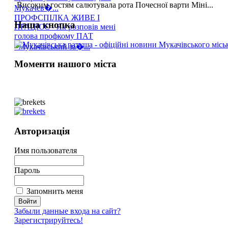
Високим гостям салютувала рота Почесної варти Міні...
Мукачев�...
ПРОФСПІЛКА ЖИВЕ І
Наша кнопка
ПРАЦЮЄ - Як розповів мені
голова профкому ПАТ
«Мукачівський за�...
Моменти нашого міста
Авторизація
Имя пользователя
Пароль
Запомнить меня
Забыли данные входа на сайт?
Зарегистрируйтесь!