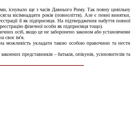
ми, існувало ще з часів Давнього Риму. Так повну цивільну
сягла вісімнадцяти років (повноліття). Але є певні винятки,
реєстрації її як підприємця. На підтвердження набуття повної
реєстрацію фізичної особи як підприємця тощо).
идичних осіб, якщо це не заборонено законом або установчими
 своє ім'я.
ає на можливість укладати такою особою правочини та нести
законних представників – батьків, опікунів, усиновителів та