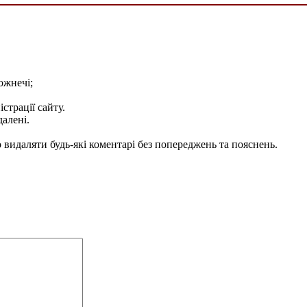
ожнечі;
істрації сайту.
далені.
видаляти будь-які коментарі без попереджень та пояснень.