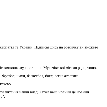
акарпаття та України. Підписавшись на розсилку ви зможете
іськвиконкому, постанови Мукачівської міської ради, тощо.
 Футбол, шахи, баскетбол, бокс, легка атлетика...
качево.
адати питання нашій владі. Отже ваші новини це новини
р".