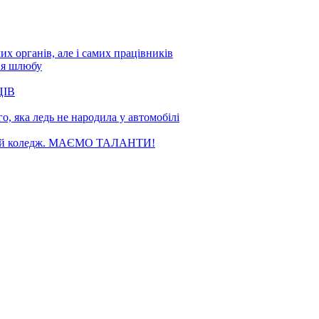
х органів, але і самих працівників
ня шлюбу
ЦІВ
, яка ледь не народила у автомобілі
чний коледж. МАЄМО ТАЛАНТИ!