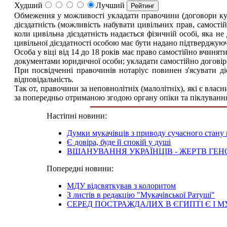
Худший
Лучший
Обмеження у можливості укладати правочини (договори купі
дієздатність (можливість набувати цивільних прав, самостій
коли цивільна дієздатність надається фізичній особі, яка не
цивільної дієздатності особою має бути надано підтверджую
Особа у віці від 14 до 18 років має право самостійно вчиня
документами юридичної особи; укладати самостійно договір 
При посвідченні правочинів нотаріус повинен з'ясувати ді
відповідальність.
Так от, правочини за неповнолітніх (малолітніх), які є влас
за попередньо отриманою згодою органу опіки та піклуванн
Настіпні новини:
Думки мукачівців з приводу сучасного стану 
Є довіра, буде й спокій у душі
ВШАНУВАННЯ УКРАЇНЦІВ - ЖЕРТВ ГЕНОЦ
Попередні новини:
МДУ відсвяткував з колоритом
З листів в редакцію "Мукачівської Ратуші"
СЕРЕД ПОСТРАЖДАЛИХ В ЄГИПТІ Є І М