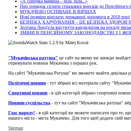
«А сорочка мамина – біла, біла...»
Про порядок сплати страхових внесків до Пенсійного
МУКАЧЕВО ОСПІВАНЕ В ВІРШАХ
Нові розміри виплати державної допомоги в 2010 році
БЕЗПЕКА ХАРЧУВАННЯ – ЦЕ БЕЗПЕКА ЗДОРОВ’Я
Золтана Ленд'єла висунуто кандидатом на посаду місь
ЗМІНИ В ПЕНСІЙНОМУ ЗАКОНОДАВСТВІ З 1 Ж
"Мукачівська ратуша"
це сайт на якому ви завжди знайдет
отримувати новини Мукачева з перших рук.
На сайті "Мукачівська Ратуша" ви зможете знайти декілька р
Політичні новини
- тут зібрані всі матеріали сайту "Мукач
Спортивні новини
- в цій категорії зібрано спортивні нови
Новини суспільства
- тут на сайті "Мукачівська ратуша" зі
Глас народу!
- в цій категорії ви можете написати про те, щ
нашого міста - міста Мукачево. Для того щоб додати свій мат
Sitemap