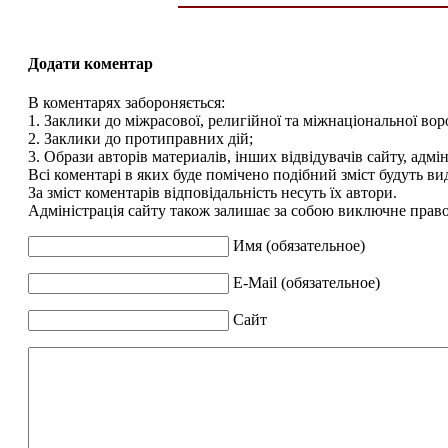
Додати коментар
В коментарях забороняється:
1. Заклики до міжрасової, религійної та міжнаціональної вор
2. Заклики до протиправних дій;
3. Образи авторів материалів, інших відвідувачів сайту, адмін
Всі коментарі в яких буде помічено подібний зміст будуть ви
За зміст коментарів відповідальність несуть їх автори.
Адміністрація сайту також залишає за собою виключне право 
Имя (обязательное)
E-Mail (обязательное)
Сайт