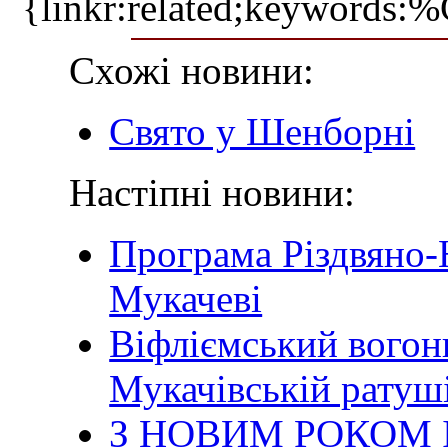
{linkr:related;ke
Схожі новини:
Свято у Шенборні
Настіпні новини:
Програма Різдвяно-
Мукачеві
Віфліємський вогонь
Мукачівській ратуш
З НОВИМ РОКОМ 