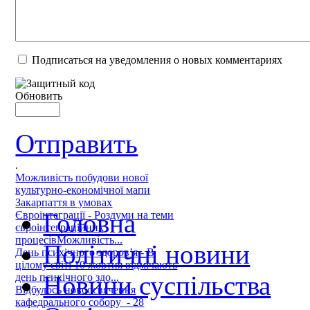
Подписаться на уведомления о новых комментариях
Обновить
Отправить
.
Можливість побудови нової
культурно-економічної мапи
Закарпаття в умовах
Головна
Євроінтеграції - Роздуми на теми
євроінтеграційних
процесівМожливість...
Політичні новини
День психічного здоров’я - В
цілому світі 10 жовтня відмічають
Новини суспільства
день психічного здо...
Відбулось новоосвячення
кафедрального собору - 28