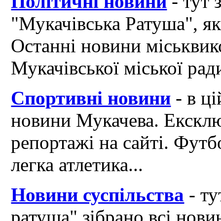
Політичні новини
- тут 
"Мукачівська Ратуша", я
Останні новини міськвик
Мукачівської міської рад
Спортивні новини
- в ці
новини Мукачева. Ексклю
репортажі на сайті. Футб
легка атлетика...
Новини суспільства
- ту
ратуша" зібрано всі нови