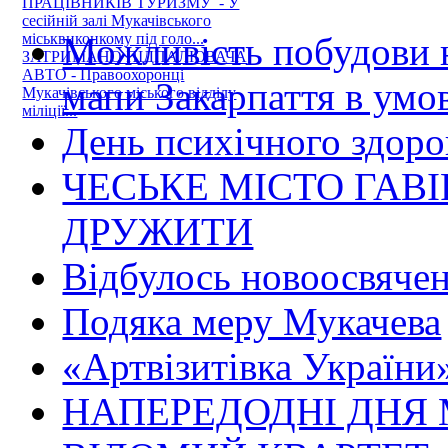
ПРАЦІВНИКІВ ТУРИЗМУ - У
сесійній залі Мукачівського
Можливість побудови н
міськвиконкому під голо...
ЗАТРИМАНО ПІДПАЛЮВАЧА
АВТО - Правоохоронці
мапи Закарпаття в умо
Мукачівського міського відділу
міліції...
День психічного здоро
ЧЕСЬКЕ МІСТО ГАВ
ДРУЖИТИ
Відбулось новоосвяче
Подяка меру Мукачева
«Артвізитівка України
НАПЕРЕДОДНІ ДНЯ