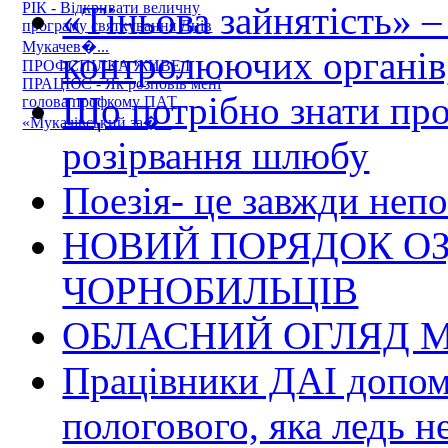
«Тіньова зайнятість» –
РІК - Відкривати величну
програму святкування Днів
Мукачев�...
контролюючих органів,
ПРОФСПІЛКА ЖИВЕ І
ПРАЦЮЄ - Як розповів мені
Що потрібно знати пр
голова профкому ПАТ
«Мукачівський за�...
розірвання шлюбу
Поезія- це завжди непо
НОВИЙ ПОРЯДОК О
ЧОРНОБИЛЬЦІВ
ОБЛАСНИЙ ОГЛЯД М
Працівники ДАІ допомо
пологового, яка ледь н