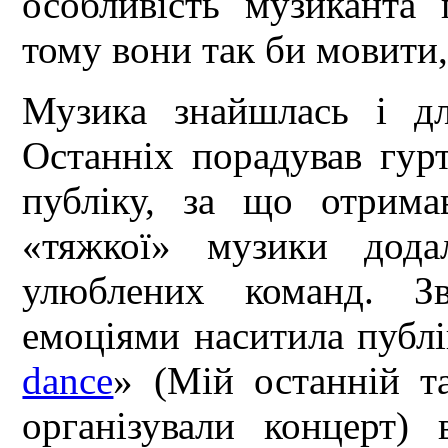
особливість музиканта 
тому вони так би мовити, 
Музика знайшлась і для
Останніх порадував гур
публіку, за що отрима
«тяжкої» музики дод
улюблених команд. Зв
емоціями наситила публі
dance
» (Мій останній т
організували концерт)