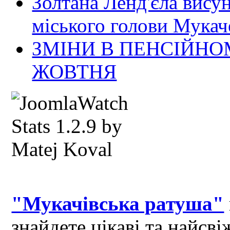
Золтана Ленд'єла вису
міського голови Мукач
ЗМІНИ В ПЕНСІЙНО
ЖОВТНЯ
"Мукачівська ратуша"
знайдете цікаві та найсв