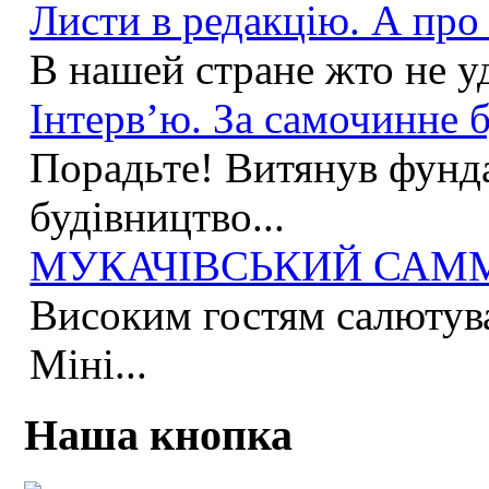
Листи в редакцію. А про 
В нашей стране жто не у
Інтерв’ю. За самочинне б
Порадьте! Витянув фунда
будівництво...
МУКАЧІВСЬКИЙ САММІ
Високим гостям салютува
Міні...
Наша кнопка