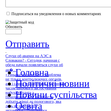
Подписаться на уведомления о новых комментариях
Обновить
Отправить
.
Слухи об аварии на АЭС в
Словакии? - Сегодня, начиная с
обеда начали появляться слухи об
Головна
ав�...
«Тіньова зайнятість» – проблема
не тільки контролюючих органів,
Політичні новини
але і самих працівників - Останнім
часом широкого застосування
Новини суспільства
набула виплата з...
Працівники ДАІ допомогли
доїхати жінці до пологового, яка
Освіта
ледь не народила у
автомобілі - Працівники