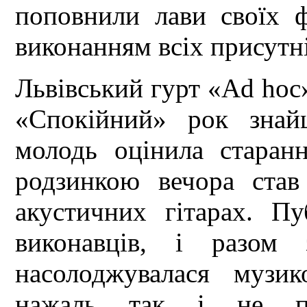
поповнили лави своїх 
виконанням всіх присутн
Львівський гурт «Ad hoc
«Спокійний» рок знай
молодь оцінила старанн
родзинкою вечора ста
акустичних гітарах. Пу
виконавців, і разом
насолоджувалася музи
нажаль так і не пр