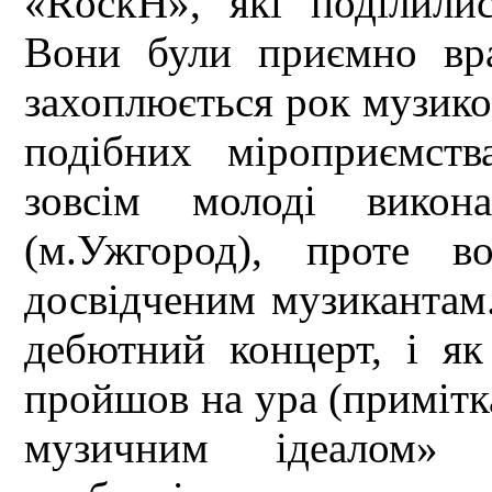
«RockH», які поділили
Вони були приємно вр
захоплюється рок музикою
подібних міроприємст
зовсім молоді викон
(м.Ужгород), проте в
досвідченим музикантам.
дебютний концерт, і як
пройшов на ура (примітка
музичним ідеалом» 