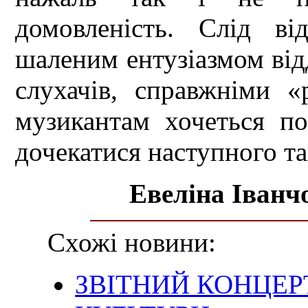
домовленість. Слід в
шаленим ентузіазмом відд
слухачів, справжніми 
музикантам хочеться п
дочекатися наступного та
Евеліна Іванч
Схожі новини:
ЗВІТНИЙ КОНЦЕР