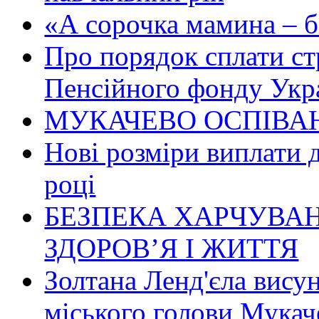
«А сорочка мамина – біл
Про порядок сплати ст
Пенсійного фонду Укр
МУКАЧЕВО ОСПІВАН
Нові розміри виплати 
році
БЕЗПЕКА ХАРЧУВАН
ЗДОРОВ’Я І ЖИТТЯ
Золтана Ленд'єла вису
міського голови Мукач