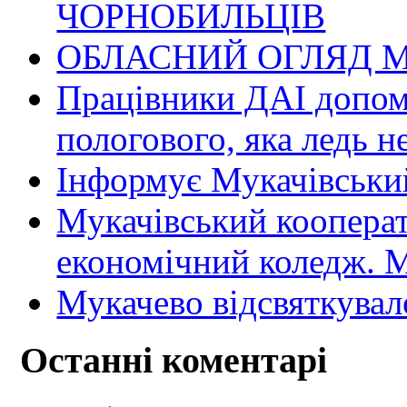
ЧОРНОБИЛЬЦІВ
ОБЛАСНИЙ ОГЛЯД М
Працівники ДАІ допомо
пологового, яка ледь н
Інформує Мукачівський
Мукачівський коопера
економічний коледж
Мукачево відсвяткувал
Останні коментарі