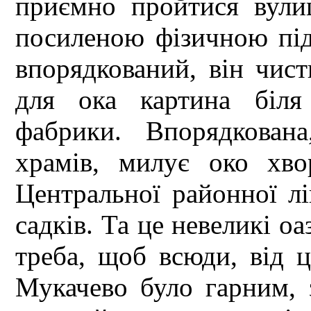
приємно пройтися вули
посиленою фізичною під
впорядкований, він чис
для ока картина біля 
фабрики. Впорядкована
храмів, милує око хвор
Центральної районної лі
садків. Та це невеликі оа
треба, щоб всюди, від 
Мукачево було гарним, 