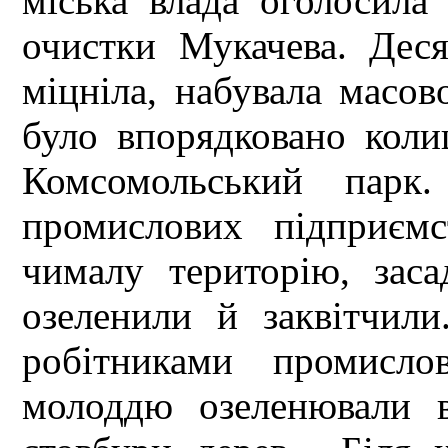
міська влада оголосила 
очистки Мукачева. Деся
міцніла, набувала масов
було впорядковано коли
Комсомольський парк
промислових підприємс
чималу територію, зас
озеленили й заквітчил
робітниками промисло
молоддю озеленювали в