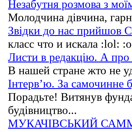
Незабутня розмова з моїм
Молодчина дівчина, гарна
Звідки до нас прийшов С
класс что и искала :lol: :
Листи в редакцію. А про 
В нашей стране жто не у
Інтерв’ю. За самочинне б
Порадьте! Витянув фунда
будівництво...
МУКАЧІВСЬКИЙ САММІ