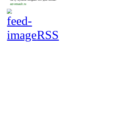
azr-renault.ru
RSS