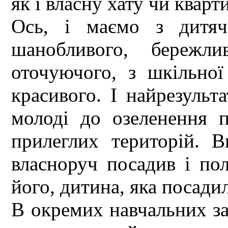
як і власну хату чи кварт
Ось, і маємо з дитяч
шанобливого, бережли
оточуючого, з шкільно
красивого. І найрезульт
молоді до озеленення по
прилеглих територій. В
власноруч посадив і пол
його, дитина, яка посадила
В окремих навчальних за