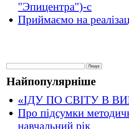
"Эпицентра")-с
Приймаємо на реалізац
Найпопулярніше
«ІДУ ПО СВІТУ В В
Про підсумки методичн
навчальний рік