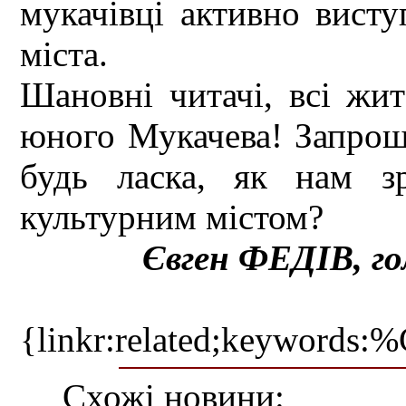
мукачівці активно висту
міста.
Шановні читачі, всі жит
юного Мукачева! Запрошу
будь ласка, як нам з
культурним містом?
Євген ФЕДІВ, го
{linkr:related;ke
Схожі новини: