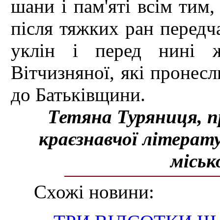
шани і пам'яті всім тим,
після тяжких ран передч
уклін і перед нині ж
Вітчизняної, які пронесл
до Батьківщини.
Тетяна Туряниця, п
краєзнавчої літерат
міськ
Схожі новини: