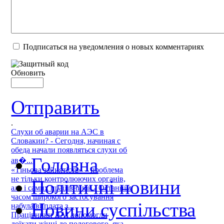
Подписаться на уведомления о новых комментариях
Обновить
Отправить
.
Слухи об аварии на АЭС в
Словакии? - Сегодня, начиная с
обеда начали появляться слухи об
Головна
ав�...
«Тіньова зайнятість» – проблема
не тільки контролюючих органів,
Політичні новини
але і самих працівників - Останнім
часом широкого застосування
Новини суспільства
набула виплата з...
Працівники ДАІ допомогли
доїхати жінці до пологового, яка