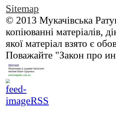
Sitemap
© 2013 Мукачівська Рату
копіюванні матеріалів, д
якої матеріал взято є обо
Поважайте "Закон про и
биотуалет
Медтехника в украине биотуалет
магазин Ваше Здоровье.
med-magazin.com.ua
RSS