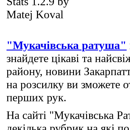
"Мукачівська ратуша"
знайдете цікаві та найсв
району, новини Закарпат
на розсилку ви зможете 
перших рук.
На сайті "Мукачівська Ра
декілька рубрик на які по