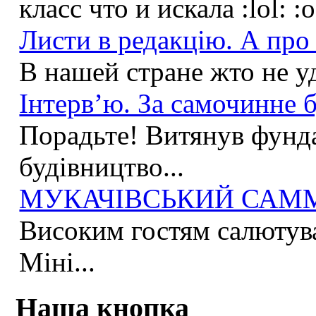
класс что и искала :lol: :
Листи в редакцію. А про 
В нашей стране жто не у
Інтерв’ю. За самочинне б
Порадьте! Витянув фунда
будівництво...
МУКАЧІВСЬКИЙ САММІ
Високим гостям салютува
Міні...
Наша кнопка