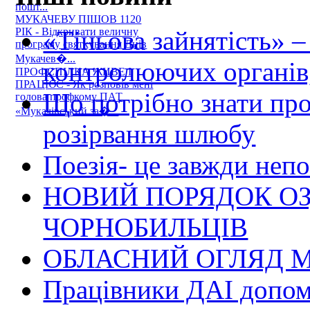
пошт...
МУКАЧЕВУ ПІШОВ 1120
«Тіньова зайнятість» –
РІК - Відкривати величну
програму святкування Днів
Мукачев�...
контролюючих органів,
ПРОФСПІЛКА ЖИВЕ І
ПРАЦЮЄ - Як розповів мені
Що потрібно знати пр
голова профкому ПАТ
«Мукачівський за�...
розірвання шлюбу
Поезія- це завжди непо
НОВИЙ ПОРЯДОК О
ЧОРНОБИЛЬЦІВ
ОБЛАСНИЙ ОГЛЯД М
Працівники ДАІ допомо