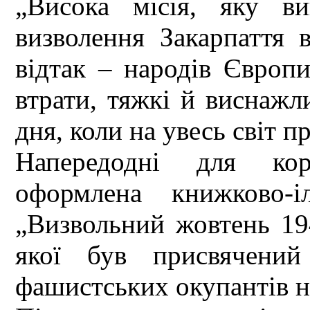
„Висока місія, яку ви
визволення Закарпаття 
відтак – народів Європи,
втрати, тяжкі й виснажл
дня, коли на увесь світ 
Напередодні для кори
оформлена книжково-іл
„Визвольний жовтень 194
якої був присвячений
фашистських окупантів н