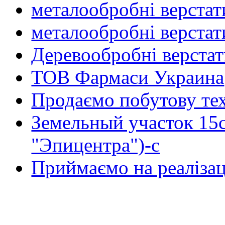
металообробні верстат
металообробні верстат
Деревообробні верста
ТОВ Фармаси Украина
Продаємо побутову тех
Земельный участок 15
"Эпицентра")-с
Приймаємо на реалізац